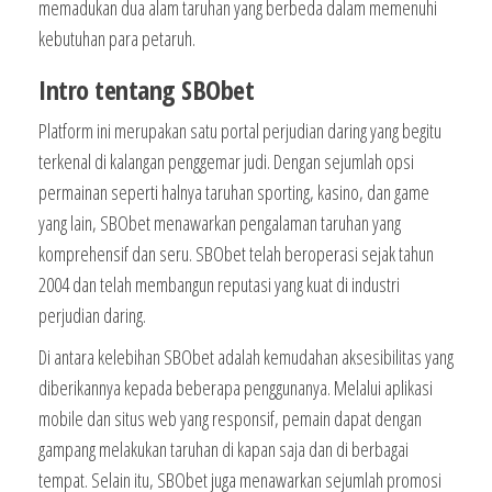
memadukan dua alam taruhan yang berbeda dalam memenuhi
kebutuhan para petaruh.
Intro tentang SBObet
Platform ini merupakan satu portal perjudian daring yang begitu
terkenal di kalangan penggemar judi. Dengan sejumlah opsi
permainan seperti halnya taruhan sporting, kasino, dan game
yang lain, SBObet menawarkan pengalaman taruhan yang
komprehensif dan seru. SBObet telah beroperasi sejak tahun
2004 dan telah membangun reputasi yang kuat di industri
perjudian daring.
Di antara kelebihan SBObet adalah kemudahan aksesibilitas yang
diberikannya kepada beberapa penggunanya. Melalui aplikasi
mobile dan situs web yang responsif, pemain dapat dengan
gampang melakukan taruhan di kapan saja dan di berbagai
tempat. Selain itu, SBObet juga menawarkan sejumlah promosi