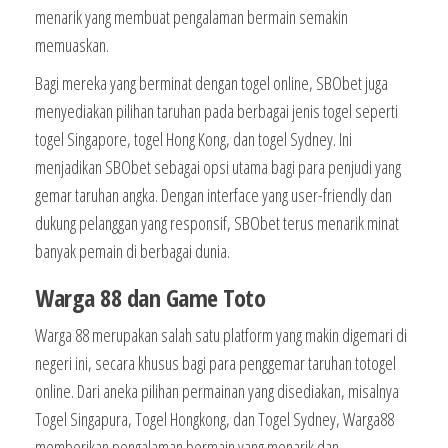
menarik yang membuat pengalaman bermain semakin
memuaskan.
Bagi mereka yang berminat dengan togel online, SBObet juga
menyediakan pilihan taruhan pada berbagai jenis togel seperti
togel Singapore, togel Hong Kong, dan togel Sydney. Ini
menjadikan SBObet sebagai opsi utama bagi para penjudi yang
gemar taruhan angka. Dengan interface yang user-friendly dan
dukung pelanggan yang responsif, SBObet terus menarik minat
banyak pemain di berbagai dunia.
Warga 88 dan Game Toto
Warga 88 merupakan salah satu platform yang makin digemari di
negeri ini, secara khusus bagi para penggemar taruhan totogel
online. Dari aneka pilihan permainan yang disediakan, misalnya
Togel Singapura, Togel Hongkong, dan Togel Sydney, Warga88
memberikan pengalaman bermain yang menarik dan