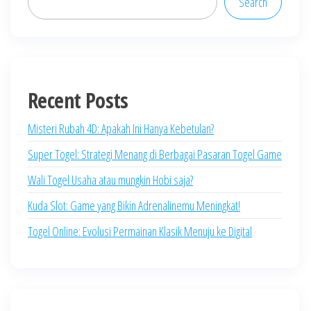
Search
Recent Posts
Misteri Rubah 4D: Apakah Ini Hanya Kebetulan?
Super Togel: Strategi Menang di Berbagai Pasaran Togel Game
Wali Togel Usaha atau mungkin Hobi saja?
Kuda Slot: Game yang Bikin Adrenalinemu Meningkat!
Togel Online: Evolusi Permainan Klasik Menuju ke Digital