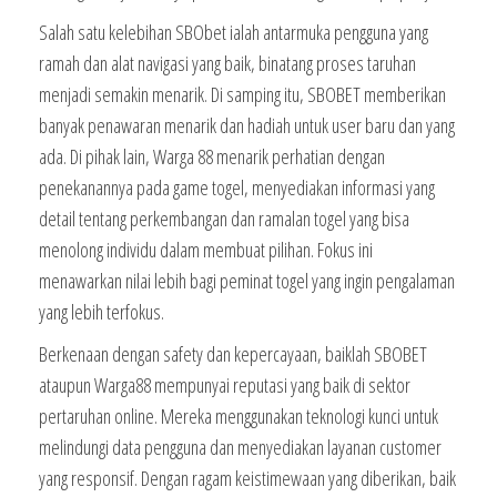
Salah satu kelebihan SBObet ialah antarmuka pengguna yang
ramah dan alat navigasi yang baik, binatang proses taruhan
menjadi semakin menarik. Di samping itu, SBOBET memberikan
banyak penawaran menarik dan hadiah untuk user baru dan yang
ada. Di pihak lain, Warga 88 menarik perhatian dengan
penekanannya pada game togel, menyediakan informasi yang
detail tentang perkembangan dan ramalan togel yang bisa
menolong individu dalam membuat pilihan. Fokus ini
menawarkan nilai lebih bagi peminat togel yang ingin pengalaman
yang lebih terfokus.
Berkenaan dengan safety dan kepercayaan, baiklah SBOBET
ataupun Warga88 mempunyai reputasi yang baik di sektor
pertaruhan online. Mereka menggunakan teknologi kunci untuk
melindungi data pengguna dan menyediakan layanan customer
yang responsif. Dengan ragam keistimewaan yang diberikan, baik