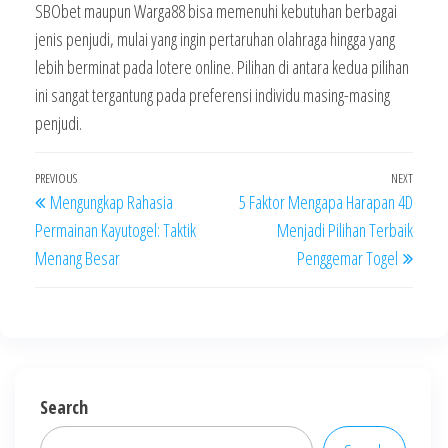
SBObet maupun Warga88 bisa memenuhi kebutuhan berbagai
jenis penjudi, mulai yang ingin pertaruhan olahraga hingga yang
lebih berminat pada lotere online. Pilihan di antara kedua pilihan
ini sangat tergantung pada preferensi individu masing-masing
penjudi.
Post
Previous
PREVIOUS
NEXT
Next
Mengungkap Rahasia
5 Faktor Mengapa Harapan 4D
navigation
Post
Post
Permainan Kayutogel: Taktik
Menjadi Pilihan Terbaik
Menang Besar
Penggemar Togel
Search