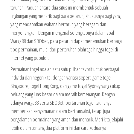
taruhan. Paduan antara dua situs ini membentuk sebuah
lingkungan yang menarik bagi para petaruh, khususnya bagi yang
yang mendapatkan wahana bertaruh yang beragam dan
menyenangkan. Dengan mengenal selengkapnya dalam soal
Warga88 dan SBObet, para petaruh dapat menemukan berbagai
tipe permainan, mulai dari pertaruhan olahraga hingga togel di
internet yang populer.
Permainan togel adalah satu satu pilihan favorit untuk berbagai
individu dari negeri kita, dengan variasi seperti game togel
Singapore, togel Hong Kong, dan game togel Sydney yang cukup
peluang yang luas besar dalam meraih kemenangan. Dengan
adanya warga88 serta SBOBet, pertaruhan togel tak hanya
memberikan kenyamanan dalam bertransaksi, tetapi juga
pengalaman permainan yang aman dan menarik. Mari kita jelajahi
lebih dalam tentang dua platform ini dan cara keduanya