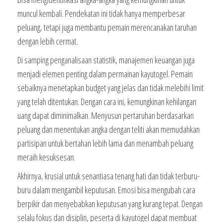
muncul kembali. Pendekatan ini tidak hanya memperbesar
peluang, tetapi juga membantu pemain merencanakan taruhan
dengan lebih cermat.
Di samping penganalisaan statistik, manajemen keuangan juga
menjadi elemen penting dalam permainan kayutogel. Pemain
sebaiknya menetapkan budget yang jelas dan tidak melebihi limit
yang telah ditentukan. Dengan cara ini, kemungkinan kehilangan
uang dapat diminimalkan. Menyusun pertaruhan berdasarkan
peluang dan menentukan angka dengan teliti akan memudahkan
partisipan untuk bertahan lebih lama dan menambah peluang
meraih kesuksesan.
Akhirnya, krusial untuk senantiasa tenang hati dan tidak terburu-
buru dalam mengambil keputusan. Emosi bisa mengubah cara
berpikir dan menyebabkan keputusan yang kurang tepat. Dengan
selalu fokus dan disiplin, peserta di kayutogel dapat membuat