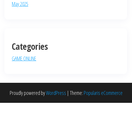
May 2025
Categories
GAME ONLINE
Proudly powered by
WordPress
|
Theme:
Popularis eCommerce