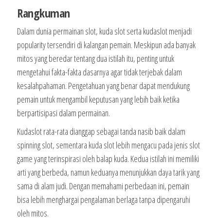
Rangkuman
Dalam dunia permainan slot, kuda slot serta kudaslot menjadi
popularity tersendiri di kalangan pemain. Meskipun ada banyak
mitos yang beredar tentang dua istilah itu, penting untuk
mengetahui fakta-fakta dasarnya agar tidak terjebak dalam
kesalahpahaman. Pengetahuan yang benar dapat mendukung
pemain untuk mengambil keputusan yang lebih baik ketika
berpartisipasi dalam permainan.
Kudaslot rata-rata dianggap sebagai tanda nasib baik dalam
spinning slot, sementara kuda slot lebih mengacu pada jenis slot
game yang terinspirasi oleh balap kuda. Kedua istilah ini memiliki
arti yang berbeda, namun keduanya menunjukkan daya tarik yang
sama di alam judi. Dengan memahami perbedaan ini, pemain
bisa lebih menghargai pengalaman berlaga tanpa dipengaruhi
oleh mitos.