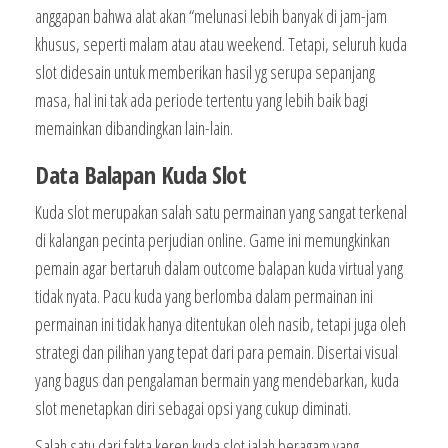
anggapan bahwa alat akan “melunasi lebih banyak di jam-jam
khusus, seperti malam atau atau weekend. Tetapi, seluruh kuda
slot didesain untuk memberikan hasil yg serupa sepanjang
masa, hal ini tak ada periode tertentu yang lebih baik bagi
memainkan dibandingkan lain-lain.
Data Balapan Kuda Slot
Kuda slot merupakan salah satu permainan yang sangat terkenal
di kalangan pecinta perjudian online. Game ini memungkinkan
pemain agar bertaruh dalam outcome balapan kuda virtual yang
tidak nyata. Pacu kuda yang berlomba dalam permainan ini
permainan ini tidak hanya ditentukan oleh nasib, tetapi juga oleh
strategi dan pilihan yang tepat dari para pemain. Disertai visual
yang bagus dan pengalaman bermain yang mendebarkan, kuda
slot menetapkan diri sebagai opsi yang cukup diminati.
Salah satu dari fakta keren kuda slot ialah beragam yang