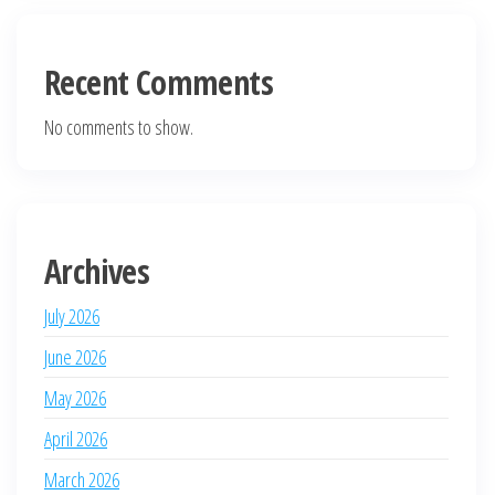
Recent Comments
No comments to show.
Archives
July 2026
June 2026
May 2026
April 2026
March 2026