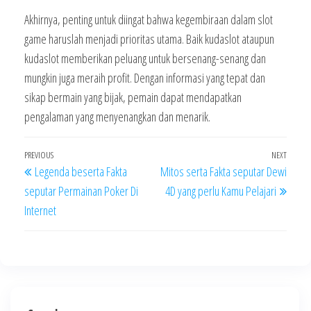
Akhirnya, penting untuk diingat bahwa kegembiraan dalam slot
game haruslah menjadi prioritas utama. Baik kudaslot ataupun
kudaslot memberikan peluang untuk bersenang-senang dan
mungkin juga meraih profit. Dengan informasi yang tepat dan
sikap bermain yang bijak, pemain dapat mendapatkan
pengalaman yang menyenangkan dan menarik.
Post
Previous
PREVIOUS
NEXT
Next
Legenda beserta Fakta
Mitos serta Fakta seputar Dewi
navigation
Post
Post
seputar Permainan Poker Di
4D yang perlu Kamu Pelajari
Internet