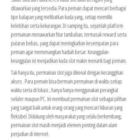
ditawarkan yang tersedia. Para pemain dapat mencari berbagai
tipe balapan yang melibatkan kuda yang, setiap memiliki
kelebihan serta kekurangan. Di samping itu, sejumlah platform
permainan menawarkan fitur tambahan, termasuk reward serta
putaran bebas, yang dapat meningkatkan kesempatan para
pemain agar memenangkan hadiah besar. Keunggulan-
keunggulan ini menjadikan kuda slot makin menarik bagi pemain.
Tak hanya itu, permainan slot juga dikenal dengan kecanggihan
akses . Para pemain bisa bermain permainan di waktu setiap
waktu serta di lokasi , hanya hanya menggunakan perangkat
seluler maupun PC. Ini membuat permainan slot sebagai pilihan
yang sangat baik untuk orang-orang yang mencari hiburan yang
fleksibel. Didukung oleh masyarakat yang selalu berkembang,
permainan slot masih menjadi elemen penting dalam alam
perjudian di internet.