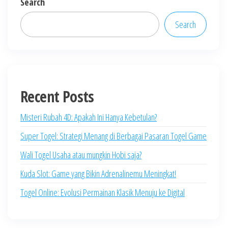
Search
Search
Recent Posts
Misteri Rubah 4D: Apakah Ini Hanya Kebetulan?
Super Togel: Strategi Menang di Berbagai Pasaran Togel Game
Wali Togel Usaha atau mungkin Hobi saja?
Kuda Slot: Game yang Bikin Adrenalinemu Meningkat!
Togel Online: Evolusi Permainan Klasik Menuju ke Digital