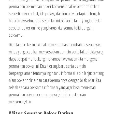
permainan permainan poker konvensional ke platform online
seperti pokerhebat, idn poker, dan idn play. Tetapi, di tengah
hiburan tersebut, ada sejumlah mitos serta fakta yang beredar
seputar poker online yang harus kita semua teliti dengan
seksama.
Di dalam artikel ini, kita akan membahas membahas sebanyak
mitos yang acap kali menyesatkan pemain serta fakta-fakta yang
dapat dapat mendukung menambah wawasan kita mengenai
permainan poker ini. Entah orang baru serta pemain
berpengalaman tentunya ingin tahu informasi lebih lanjut tentang
alam poker online dan cara bermainnya dengan bijak. Mari kita
telaah secara bersama informasi yang agar bisa menikmati
permainan poker secara cara yang lebih cerdas dan
menyenangkan.
Mitos Seputar Poker Daring