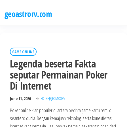
Skip
to
geoastrorv.com
the
content
GAME ONLINE
Legenda beserta Fakta
seputar Permainan Poker
Di Internet
June 11, 2026
By
FOT8EJXJF0M8OV5
Poker online kian populer di antara pecinta game kartu remi di
seantero dunia. Dengan kemajuan teknologi serta konektivitas
internet yang semakin luas, banyak pemain sekarang pindah dari