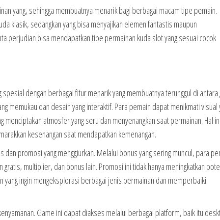
rmainan yang, sehingga membuatnya menarik bagi berbagai macam tipe pemain.
uda klasik, sedangkan yang bisa menyajikan elemen fantastis maupun
ta perjudian bisa mendapatkan tipe permainan kuda slot yang sesuai cocok
spesial dengan berbagai fitur menarik yang membuatnya terunggul di antar
s yang memukau dan desain yang interaktif. Para pemain dapat menikmati visual
ang menciptakan atmosfer yang seru dan menyenangkan saat permainan. Hal in
emarakkan kesenangan saat mendapatkan kemenangan.
s dan promosi yang menggiurkan. Melalui bonus yang sering muncul, para p
gratis, multiplier, dan bonus lain. Promosi ini tidak hanya meningkatkan pote
ain yang ingin mengeksplorasi berbagai jenis permainan dan memperbaiki
enyamanan. Game ini dapat diakses melalui berbagai platform, baik itu desk