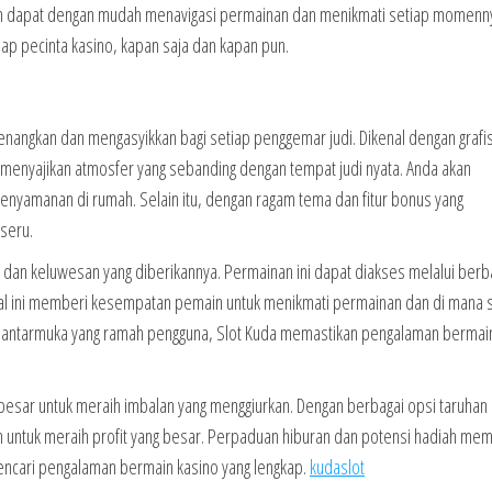
in dapat dengan mudah menavigasi permainan dan menikmati setiap momenn
iap pecinta kasino, kapan saja dan kapan pun.
ngkan dan mengasyikkan bagi setiap penggemar judi. Dikenal dengan grafis
menyajikan atmosfer yang sebanding dengan tempat judi nyata. Anda akan
nyamanan di rumah. Selain itu, dengan ragam tema dan fitur bonus yang
seru.
 dan keluwesan yang diberikannya. Permainan ini dapat diakses melalui berb
Hal ini memberi kesempatan pemain untuk menikmati permainan dan di mana s
 antarmuka yang ramah pengguna, Slot Kuda memastikan pengalaman bermai
besar untuk meraih imbalan yang menggiurkan. Dengan berbagai opsi taruhan
n untuk meraih profit yang besar. Perpaduan hiburan dan potensi hadiah me
 mencari pengalaman bermain kasino yang lengkap.
kudaslot