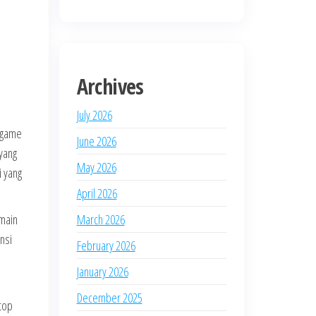
Archives
July 2026
a game
June 2026
 yang
May 2026
i yang
April 2026
emain
March 2026
nsi
February 2026
January 2026
December 2025
top