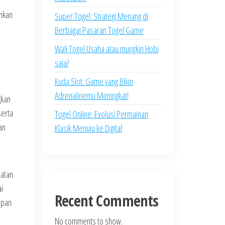
inkan
Super Togel: Strategi Menang di
Berbagai Pasaran Togel Game
Wali Togel Usaha atau mungkin Hobi
saja?
Kuda Slot: Game yang Bikin
Adrenalinemu Meningkat!
gkan
serta
Togel Online: Evolusi Permainan
an
Klasik Menuju ke Digital
patan
ai
Recent Comments
apan
No comments to show.