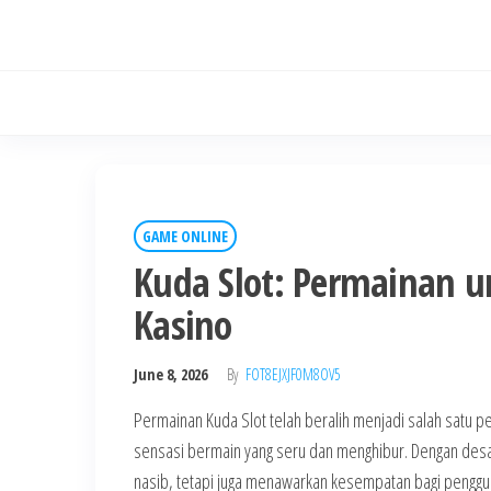
Skip
to
the
content
GAME ONLINE
Kuda Slot: Permainan u
Kasino
June 8, 2026
By
FOT8EJXJF0M8OV5
Permainan Kuda Slot telah beralih menjadi salah satu p
sensasi bermain yang seru dan menghibur. Dengan desa
nasib, tetapi juga menawarkan kesempatan bagi pengguna