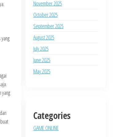
November 2025
ya.
October 2025
September 2025
August 2025
 yang
July 2025
June 2025
May 2025
agai
aja.
n yang
 dan
Categories
mbuat
GAME ONLINE