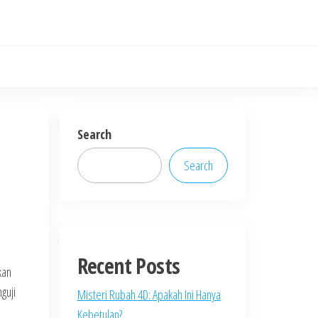
Search
Search
Recent Posts
kan
guji
Misteri Rubah 4D: Apakah Ini Hanya
Kebetulan?