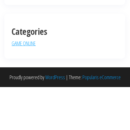
Categories
GAME ONLINE
Proudly powered by
WordPress
|
Theme:
Popularis eCommerce