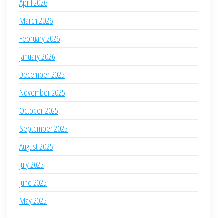
April 2026
March 2026
February 2026
January 2026
December 2025
November 2025
October 2025
September 2025
August 2025
July 2025
June 2025
May 2025