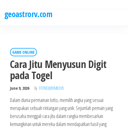
Skip
to
geoastrorv.com
the
content
GAME ONLINE
Cara Jitu Menyusun Digit
pada Togel
June 9, 2026
By
FOT8EJXJF0M8OV5
Dalam dunia permainan lotto, memilih angka yang sesuai
merupakan sebuah rintangan yang unik. Sejumlah pemain yang
berusaha menggali cara jitu dalam rangka membesarkan
kemungkinan untuk mereka dalam mendapatkan hasil yang