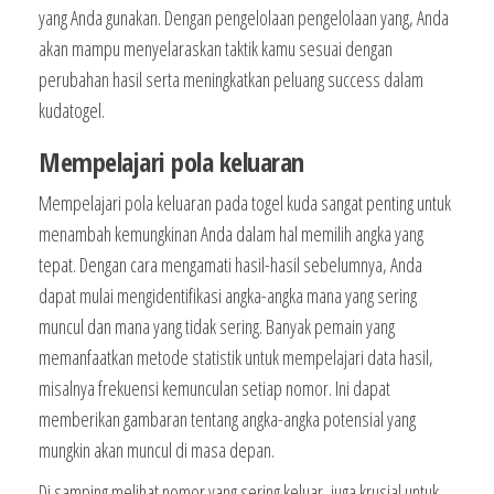
yang Anda gunakan. Dengan pengelolaan pengelolaan yang, Anda
akan mampu menyelaraskan taktik kamu sesuai dengan
perubahan hasil serta meningkatkan peluang success dalam
kudatogel.
Mempelajari pola keluaran
Mempelajari pola keluaran pada togel kuda sangat penting untuk
menambah kemungkinan Anda dalam hal memilih angka yang
tepat. Dengan cara mengamati hasil-hasil sebelumnya, Anda
dapat mulai mengidentifikasi angka-angka mana yang sering
muncul dan mana yang tidak sering. Banyak pemain yang
memanfaatkan metode statistik untuk mempelajari data hasil,
misalnya frekuensi kemunculan setiap nomor. Ini dapat
memberikan gambaran tentang angka-angka potensial yang
mungkin akan muncul di masa depan.
Di samping melihat nomor yang sering keluar, juga krusial untuk