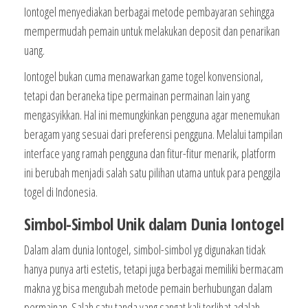
Iontogel menyediakan berbagai metode pembayaran sehingga
mempermudah pemain untuk melakukan deposit dan penarikan
uang.
Iontogel bukan cuma menawarkan game togel konvensional,
tetapi dan beraneka tipe permainan permainan lain yang
mengasyikkan. Hal ini memungkinkan pengguna agar menemukan
beragam yang sesuai dari preferensi pengguna. Melalui tampilan
interface yang ramah pengguna dan fitur-fitur menarik, platform
ini berubah menjadi salah satu pilihan utama untuk para penggila
togel di Indonesia.
Simbol-Simbol Unik dalam Dunia Iontogel
Dalam alam dunia Iontogel, simbol-simbol yg digunakan tidak
hanya punya arti estetis, tetapi juga berbagai memiliki bermacam
makna yg bisa mengubah metode pemain berhubungan dalam
permainan. Salah satu tanda yang sangat kali terlihat adalah