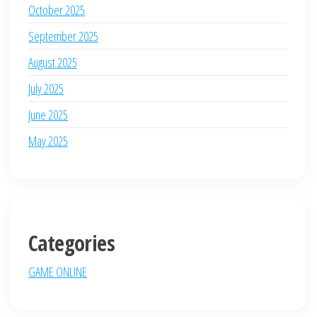
October 2025
September 2025
August 2025
July 2025
June 2025
May 2025
Categories
GAME ONLINE