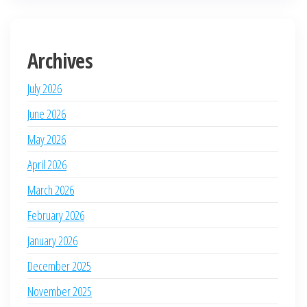
Archives
July 2026
June 2026
May 2026
April 2026
March 2026
February 2026
January 2026
December 2025
November 2025