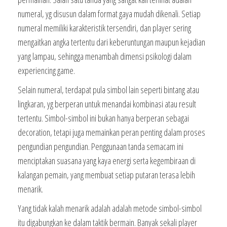
numeral, yg disusun dalam format gaya mudah dikenali. Setiap
numeral memiliki karakteristik tersendiri, dan player sering
mengaitkan angka tertentu dari keberuntungan maupun kejadian
yang lampau, sehingga menambah dimensi psikologi dalam
experiencing game.
Selain numeral, terdapat pula simbol lain seperti bintang atau
lingkaran, yg berperan untuk menandai kombinasi atau result
tertentu. Simbol-simbol ini bukan hanya berperan sebagai
decoration, tetapi juga memainkan peran penting dalam proses
pengundian pengundian. Penggunaan tanda semacam ini
menciptakan suasana yang kaya energi serta kegembiraan di
kalangan pemain, yang membuat setiap putaran terasa lebih
menarik.
Yang tidak kalah menarik adalah adalah metode simbol-simbol
itu digabungkan ke dalam taktik bermain. Banyak sekali player