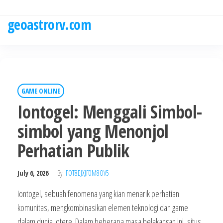
Skip
to
geoastrorv.com
the
content
GAME ONLINE
Iontogel: Menggali Simbol-
simbol yang Menonjol
Perhatian Publik
July 6, 2026
By
FOT8EJXJF0M8OV5
Iontogel, sebuah fenomena yang kian menarik perhatian
komunitas, mengkombinasikan elemen teknologi dan game
dalam dunia lotere. Dalam beberapa masa belakangan ini, situs