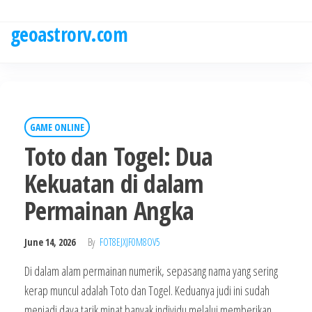
Skip
to
geoastrorv.com
the
content
GAME ONLINE
Toto dan Togel: Dua
Kekuatan di dalam
Permainan Angka
June 14, 2026
By
FOT8EJXJF0M8OV5
Di dalam alam permainan numerik, sepasang nama yang sering
kerap muncul adalah Toto dan Togel. Keduanya judi ini sudah
menjadi daya tarik minat banyak individu melalui memberikan