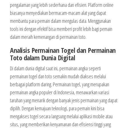
pengalaman yang lebih sederhana dan efisien. Platform online
biasanya menyediakan bermacam-macam alat yang dapat
membantu para pemain dalam mengulas data. Menggunakan
tools ini dengan efektif bisa memberi profit lebih bagi pemain
dalam meraih kemenangan di permainan toto.
Analisis Permainan Togel dan Permainan
Toto dalam Dunia Digital
Di dalam dunia digital saat ini, permainan angka seperti
permainan togel dan toto semakin mudah diakses melalui
berbagai platform daring. Permainan togel, yang merupakan
permainan angka populer di Indonesia, menawarkan variasi
taruhan yang menarik dengan banyak jenis permainan yang dapat
dipilih. Dengan kemajuan teknologi, para pemain kini bisa
mengakses togel secara langsung melalui aplikasi mobile atau
situs, yang memberikan kenyamanan dan efisiensi tinggi yang