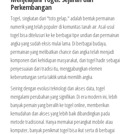
Perkembangan
Togel, singkatan dari "toto gelap," adalah bentuk permainan
numerik yang telah populer di komunitas tanah air. Asal-usul
togel bisa ditelusuri ke ke berbagai tipe undian dan permainan
angka yang sudah eksis mulai lama. Di berbagai budaya,
permainan yang melibatkan chance dan angka telah menjadi
komponen dari kehidupan masyarakat, dan togel hadir sebagai
penyesuaian dari tradisi itu, menggabungkan elemen
keberuntungan serta taktik untuk memilih angka.
Seiring dengan evolusi teknologi dan akses data, togel
mengalami perubahan yang signifikan. Di era modern ini, lebih
banyak pemain yang beralih ke togel online, memberikan
kemudahan dan akses yang lebih baik dibandingkan pada
metode tradisional. Hanya memakai perangkat mobile atau
komputer, banyak penikmat togel bisa ikut serta di berbagai