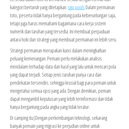
kategori bertaruh yang ditetapkan.
sgp pools
Dalam permainan
toto, peserta tidak hanya bergantung pada keberuntungan saja,
tetapi juga harus memahami bagaimana cara kerja sistem
numerik dan taruhan yang tersedia. Ini membuat perpaduan
antara hoki dan strategi yang membuat permainan ini lebih seru.
Strategi permainan merupakan kunci dalam meningkatkan
peluang kemenangan. Pemain perlu melakukan analisis
mendalam terhadap data dan hasil yang lalu untuk mencari pola
yang dapat terjadi. Setiap jenis taruhan punya cara dan
pendekatan tersendiri, sehingga krusial bagi para pemain untuk
mengetahui semua opsi yang ada. Dengan demikian, pemain
dapat mengambil keputusan yang lebih terinformasi dan tidak
hanya bergantung pada angka yang tidak teratur.
Di samping itu|Dengan perkembangan teknologi, sekarang
banyak pemain yang migrasi ke perjudian online untuk