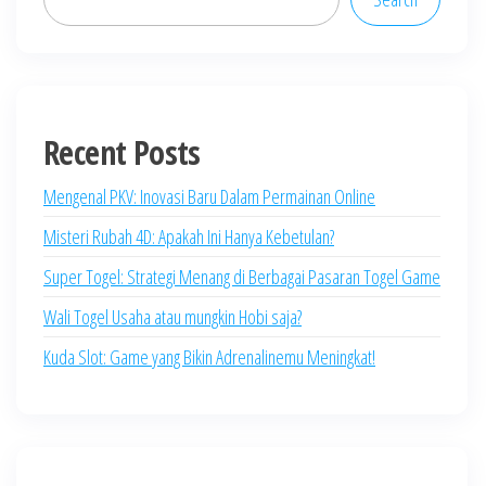
Recent Posts
Mengenal PKV: Inovasi Baru Dalam Permainan Online
Misteri Rubah 4D: Apakah Ini Hanya Kebetulan?
Super Togel: Strategi Menang di Berbagai Pasaran Togel Game
Wali Togel Usaha atau mungkin Hobi saja?
Kuda Slot: Game yang Bikin Adrenalinemu Meningkat!