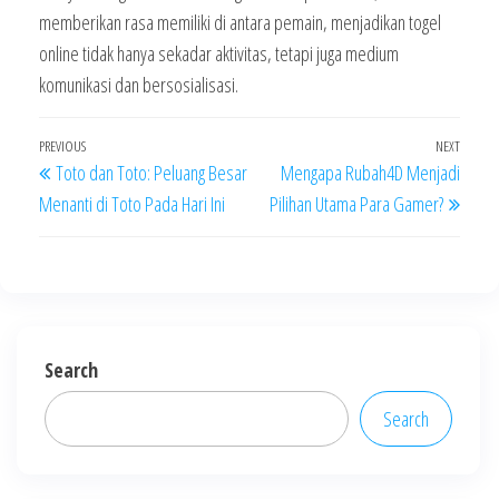
memberikan rasa memiliki di antara pemain, menjadikan togel
online tidak hanya sekadar aktivitas, tetapi juga medium
komunikasi dan bersosialisasi.
Post
Previous
PREVIOUS
NEXT
Next
Toto dan Toto: Peluang Besar
Mengapa Rubah4D Menjadi
navigation
Post
Post
Menanti di Toto Pada Hari Ini
Pilihan Utama Para Gamer?
Search
Search