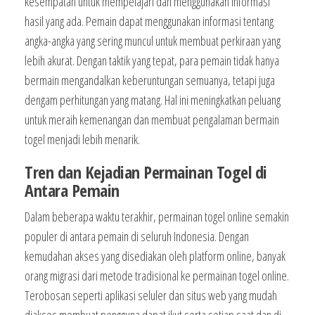
kesempatan untuk mempelajari dan menggunakan informasi
hasil yang ada. Pemain dapat menggunakan informasi tentang
angka-angka yang sering muncul untuk membuat perkiraan yang
lebih akurat. Dengan taktik yang tepat, para pemain tidak hanya
bermain mengandalkan keberuntungan semuanya, tetapi juga
dengam perhitungan yang matang. Hal ini meningkatkan peluang
untuk meraih kemenangan dan membuat pengalaman bermain
togel menjadi lebih menarik.
Tren dan Kejadian Permainan Togel di
Antara Pemain
Dalam beberapa waktu terakhir, permainan togel online semakin
populer di antara pemain di seluruh Indonesia. Dengan
kemudahan akses yang disediakan oleh platform online, banyak
orang migrasi dari metode tradisional ke permainan togel online.
Terobosan seperti aplikasi seluler dan situs web yang mudah