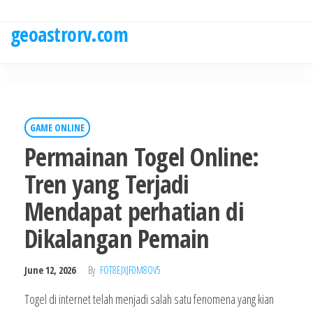
Skip
to
geoastrorv.com
the
content
GAME ONLINE
Permainan Togel Online:
Tren yang Terjadi
Mendapat perhatian di
Dikalangan Pemain
June 12, 2026
By
FOT8EJXJF0M8OV5
Togel di internet telah menjadi salah satu fenomena yang kian