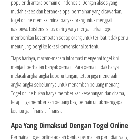
populer di antara pemain di Indonesia. Dengan akses yang
mudah akses dan beraneka opsi permainan yang ditawarkan,
togel online memikat minat banyak orang untuk menggali
nasibnya. Existensi situs daring yang menganjurkan togel
memberikan kesempatan setiap orang untuk terlibat, tidak perlu
menunjungi pergi ke lokasi konvensional tertentu.
Tiaps harinya, macam-macam informasi mengenai togel kini
menjadi perhatian banyak pemain. Para pemain tidak hanya
melacak angka-angka keberuntungan, tetapi juga menelaah
angka-angka sebelumnya untuk menambah peluang menang.
Togel online bukan hanya memberikan kesenangan dan drama,
tetapi juga memberikan peluang bagi pemain untuk menggapai
keuntungan finansial finansial.
Apa Yang Dimaksud Dengan Togel Online
Permainan togel online adalah bentuk permainan perjudian yang