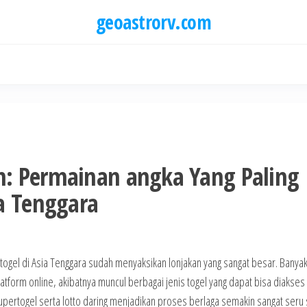
geoastrorv.com
n: Permainan angka Yang Paling
ia Tenggara
togel di Asia Tenggara sudah menyaksikan lonjakan yang sangat besar. Banya
atform online, akibatnya muncul berbagai jenis togel yang dapat bisa diakses
pertogel serta lotto daring menjadikan proses berlaga semakin sangat seru 