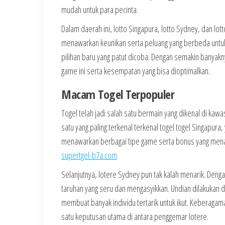
mudah untuk para pecinta.
Dalam daerah ini, lotto Singapura, lotto Sydney, dan lot
menawarkan keunikan serta peluang yang berbeda untuk
pilihan baru yang patut dicoba. Dengan semakin banyak
game ini serta kesempatan yang bisa dioptimalkan.
Macam Togel Terpopuler
Togel telah jadi salah satu bermain yang dikenal di kaw
satu yang paling terkenal terkenal togel togel Singapura
menawarkan berbagai tipe game serta bonus yang mena
supertgel-b7a.com
Selanjutnya, lotere Sydney pun tak kalah menarik. De
taruhan yang seru dan mengasyikkan. Undian dilakukan
membuat banyak individu tertarik untuk ikut. Keberaga
satu keputusan utama di antara penggemar lotere.