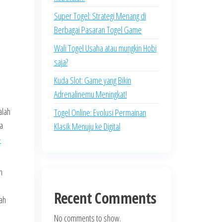
Super Togel: Strategi Menang di
Berbagai Pasaran Togel Game
Wali Togel Usaha atau mungkin Hobi
saja?
Kuda Slot: Game yang Bikin
Adrenalinemu Meningkat!
alah
Togel Online: Evolusi Permainan
ra
Klasik Menuju ke Digital
-
n
Recent Comments
ah
No comments to show.