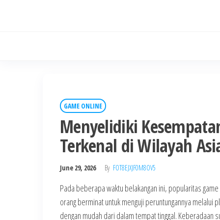
Skip
to
the
content
GAME ONLINE
Menyelidiki Kesempata
Terkenal di Wilayah As
June 29, 2026
By
FOT8EJXJF0M8OV5
Pada beberapa waktu belakangan ini, popularitas game 
orang berminat untuk menguji peruntungannya melalui pl
dengan mudah dari dalam tempat tinggal. Keberadaan su