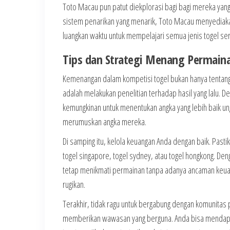
Toto Macau pun patut diekplorasi bagi bagi mereka yan
sistem penarikan yang menarik, Toto Macau menyediakan
luangkan waktu untuk mempelajari semua jenis togel s
Tips dan Strategi Menang Permain
Kemenangan dalam kompetisi togel bukan hanya tentang k
adalah melakukan penelitian terhadap hasil yang lalu.
kemungkinan untuk menentukan angka yang lebih baik ungg
merumuskan angka mereka.
Di samping itu, kelola keuangan Anda dengan baik. Pasti
togel singapore, togel sydney, atau togel hongkong. D
tetap menikmati permainan tanpa adanya ancaman keuang
rugikan.
Terakhir, tidak ragu untuk bergabung dengan komunitas 
memberikan wawasan yang berguna. Anda bisa mendapat