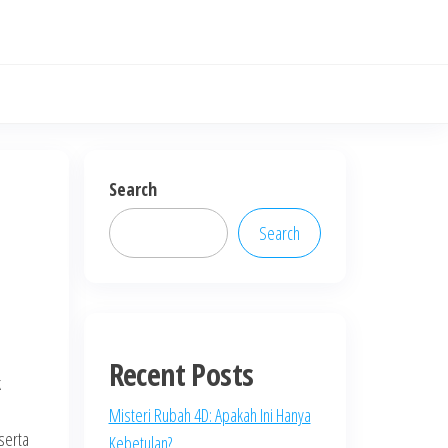
Search
Search
Recent Posts
k
Misteri Rubah 4D: Apakah Ini Hanya
serta
Kebetulan?