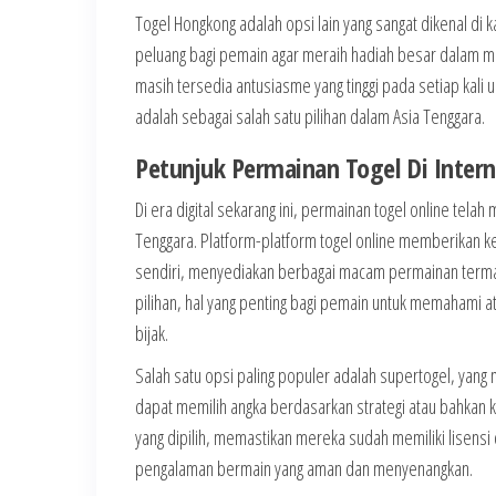
Togel Hongkong adalah opsi lain yang sangat dikenal di
peluang bagi pemain agar meraih hadiah besar dalam mem
masih tersedia antusiasme yang tinggi pada setiap kali
adalah sebagai salah satu pilihan dalam Asia Tenggara.
Petunjuk Permainan Togel Di Intern
Di era digital sekarang ini, permainan togel online tela
Tenggara. Platform-platform togel online memberikan
sendiri, menyediakan berbagai macam permainan termas
pilihan, hal yang penting bagi pemain untuk memahami 
bijak.
Salah satu opsi paling populer adalah supertogel, y
dapat memilih angka berdasarkan strategi atau bahkan ke
yang dipilih, memastikan mereka sudah memiliki lisen
pengalaman bermain yang aman dan menyenangkan.