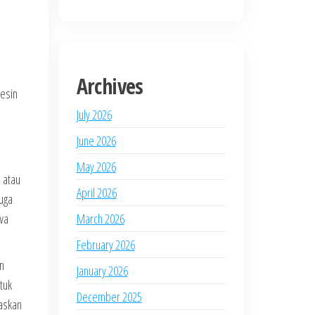
n
Archives
esin
July 2026
June 2026
May 2026
 atau
April 2026
juga
wa
March 2026
February 2026
an
January 2026
tuk
December 2025
uaskan