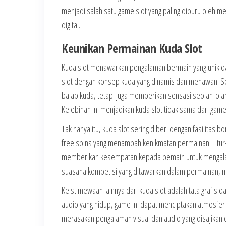
menjadi salah satu game slot yang paling diburu oleh 
digital.
Keunikan Permainan Kuda Slot
Kuda slot menawarkan pengalaman bermain yang unik d
slot dengan konsep kuda yang dinamis dan menawan. Set
balap kuda, tetapi juga memberikan sensasi seolah-ol
Kelebihan ini menjadikan kuda slot tidak sama dari game 
Tak hanya itu, kuda slot sering diberi dengan fasilita
free spins yang menambah kenikmatan permainan. Fitur-fi
memberikan kesempatan kepada pemain untuk mengalami
suasana kompetisi yang ditawarkan dalam permainan, 
Keistimewaan lainnya dari kuda slot adalah tata grafis
audio yang hidup, game ini dapat menciptakan atmosfer
merasakan pengalaman visual dan audio yang disajikan 