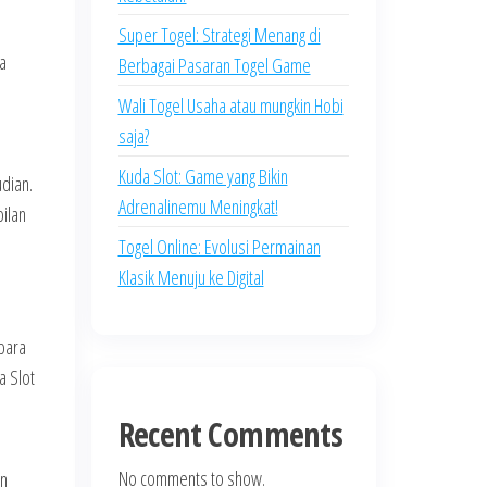
Super Togel: Strategi Menang di
ta
Berbagai Pasaran Togel Game
Wali Togel Usaha atau mungkin Hobi
saja?
Kuda Slot: Game yang Bikin
dian.
Adrenalinemu Meningkat!
ilan
Togel Online: Evolusi Permainan
Klasik Menuju ke Digital
 para
a Slot
Recent Comments
No comments to show.
an