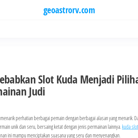
geoastrorv.com
babkan Slot Kuda Menjadi Pilih
ainan Judi
i, menarik perhatian berbagai pemain dengan berbagai alasan yang menarik. D
main unik dan seru, bersaing ketat dengan jenis permainan lainnya.
kuda slo
inan ini mampu menciptakan suasana yang seru dan menyenangkan.