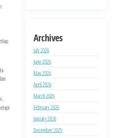
n
Archives
etiap
July 2026
June 2026
ta
May 2026
dan
April 2026
March 2026
r,
February 2026
tetapi
January 2026
December 2025