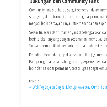
Dukungan dan Community Fans
Community fans slot horse sangat berperan dalam memp
strategies, dan informasi terbaru mengenai permainan 
menjadi lebih percaya dirinya untuk mencoba dan explori
Selain itu, acara dan turnamen yang diselenggarakan da
berinteraksi langsung dengan sesama fan, membuat t
Suasana kompetitif ini menambah menambah excitement
Kehadiran forum dan grup discussion online juga mem
Para penggemar bisa exchange cerita, experiences, da
lebih dari sekadar permainan, tetapi juga sebagai komun
Post
Previous
PREVIOUS
Wali Togel: Jalan Singkat Menuju Kaya atau Cuma Hibu
navigation
Post