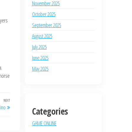
November 2025
October 2025
ayers
September 2025
August 2025
July 2025
June 2025
a.
May 2025
 horse
NEXT
Next
sino
Categories
Post
GAME ONLINE