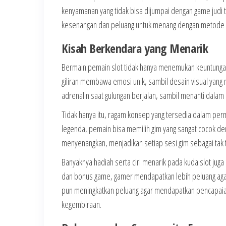
kenyamanan yang tidak bisa dijumpai dengan game judi 
kesenangan dan peluang untuk menang dengan metode ya
Kisah Berkendara yang Menarik
Bermain pemain slot tidak hanya menemukan keuntunga
giliran membawa emosi unik, sambil desain visual yan
adrenalin saat gulungan berjalan, sambil menanti dalam
Tidak hanya itu, ragam konsep yang tersedia dalam per
legenda, pemain bisa memilih gim yang sangat cocok de
menyenangkan, menjadikan setiap sesi gim sebagai tak 
Banyaknya hadiah serta ciri menarik pada kuda slot juga
dan bonus game, gamer mendapatkan lebih peluang agar 
pun meningkatkan peluang agar mendapatkan pencapaian 
kegembiraan.