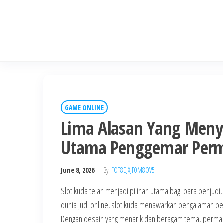
Skip
to
the
content
GAME ONLINE
Lima Alasan Yang Menye
Utama Penggemar Perm
June 8, 2026
By
FOT8EJXJF0M8OV5
Slot kuda telah menjadi pilihan utama bagi para penjud
dunia judi online, slot kuda menawarkan pengalaman ber
Dengan desain yang menarik dan beragam tema, perma