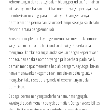
keberuntungan dan strategi dalam bidang perjudian. Permainan
ini biasanya melibatkan pemilihan nombor yang dipercaya bisa
memberikan luck bagi para pemainnya. Dalam gencarnya
bermacam tipe permainan, kayutogel tampil sebagai salah satu
favorit di antara penggemar judi.
Konsep principle dari kayutogel merupakan menebak nombor
yang akan muncul pada hasil undian drawing. Peserta bisa
mengambil kombinasi angka angka sesuai dengan kepercayaan
pribadi, dan apabila nombor yang dipilih berhasil pada hasil,
pemain mendapat menerima hadiah beragam. Kayutogel bukan
hanya menawarkan kegembiraan, melainkan peluang untuk
mengubah takdir seseorang melalui keberuntungan dalam
permainan.
Sebagai permainan yang sederhana namun menggugah,
kayutogel sudah menarik banyak perhatian. Dengan aksesibilitas
aksesibilitas dan aturan yang sederhana, pemain dapat