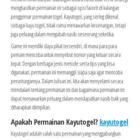
menghasilkan permainan ini sebagai opsi favorit di kalangan
penggemar permainan togel. Kayutogel, yang sering dikenal
sebagai kayu togel, tidak cuma menawarkan kesenangan, tetapi
juga peluang dalam mengubah nasib seseorang seketika.
Game ini memiliki daya pikat tersendiri, di mana para para
pemain mencoba untuk menyebut nomor yang keluar secara
tepat. Dengan berbagai jenis metode serta tips yang bisa
digunakan, permainan ini memanggil siapa saja agar mencoba
peruntungannya. Dalam tulisan ini, kita akan menyelami secara
mendalam tentang permainan ini dan bagaimana permainan ini
dapat menawarkan peluang dalam mendapatkan nasib baik yang
diharapkan diimpikan.
Apakah Permainan Kayutogel?
kayutogel
Kayutogel adalah salah satu permainan yang menggabungkan