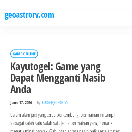
Skip
to
geoastrorv.com
the
content
GAME ONLINE
Kayutogel: Game yang
Dapat Mengganti Nasib
Anda
June 17, 2026
By
FOT8EJXJF0M8OV5
Dalam alam judi yang terus berkembang, permainan ini tampil
sebagai salah satu salah satu jenis permainan yang menarik
menarik minat banyak. Gabungan antara nasib baik serta strategi