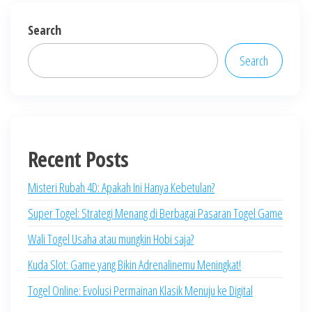
Search
Search
Recent Posts
Misteri Rubah 4D: Apakah Ini Hanya Kebetulan?
Super Togel: Strategi Menang di Berbagai Pasaran Togel Game
Wali Togel Usaha atau mungkin Hobi saja?
Kuda Slot: Game yang Bikin Adrenalinemu Meningkat!
Togel Online: Evolusi Permainan Klasik Menuju ke Digital