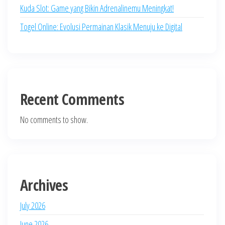
Kuda Slot: Game yang Bikin Adrenalinemu Meningkat!
Togel Online: Evolusi Permainan Klasik Menuju ke Digital
Recent Comments
No comments to show.
Archives
July 2026
June 2026