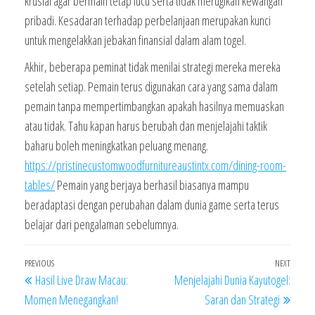
krusial agar bermain tetap lucu serta tidak merugikan kewangan
pribadi. Kesadaran terhadap perbelanjaan merupakan kunci
untuk mengelakkan jebakan finansial dalam alam togel.
Akhir, beberapa peminat tidak menilai strategi mereka mereka
setelah setiap. Pemain terus digunakan cara yang sama dalam
pemain tanpa mempertimbangkan apakah hasilnya memuaskan
atau tidak. Tahu kapan harus berubah dan menjelajahi taktik
baharu boleh meningkatkan peluang menang.
https://pristinecustomwoodfurnitureaustintx.com/dining-room-
tables/
Pemain yang berjaya berhasil biasanya mampu
beradaptasi dengan perubahan dalam dunia game serta terus
belajar dari pengalaman sebelumnya.
Post
Previous
PREVIOUS
NEXT
Next
Hasil Live Draw Macau:
Menjelajahi Dunia Kayutogel:
navigation
Post
Post
Momen Menegangkan!
Saran dan Strategi