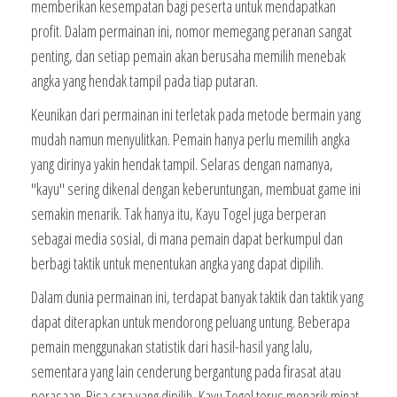
memberikan kesempatan bagi peserta untuk mendapatkan
profit. Dalam permainan ini, nomor memegang peranan sangat
penting, dan setiap pemain akan berusaha memilih menebak
angka yang hendak tampil pada tiap putaran.
Keunikan dari permainan ini terletak pada metode bermain yang
mudah namun menyulitkan. Pemain hanya perlu memilih angka
yang dirinya yakin hendak tampil. Selaras dengan namanya,
"kayu" sering dikenal dengan keberuntungan, membuat game ini
semakin menarik. Tak hanya itu, Kayu Togel juga berperan
sebagai media sosial, di mana pemain dapat berkumpul dan
berbagi taktik untuk menentukan angka yang dapat dipilih.
Dalam dunia permainan ini, terdapat banyak taktik dan taktik yang
dapat diterapkan untuk mendorong peluang untung. Beberapa
pemain menggunakan statistik dari hasil-hasil yang lalu,
sementara yang lain cenderung bergantung pada firasat atau
perasaan. Bisa cara yang dipilih, Kayu Togel terus menarik minat