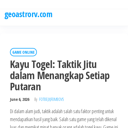
Skip
to
geoastrorv.com
the
content
GAME ONLINE
Kayu Togel: Taktik Jitu
dalam Menangkap Setiap
Putaran
June 6, 2026
By
FOT8EJXJF0M8OV5
Di dalam alam judi, taktik adalah salah satu faktor penting untuk
mendapatkan hasil yang baik. Salah satu game yang telah dikenal
luas dan memikat minat banyak orang adalah togel kayu. Game ini