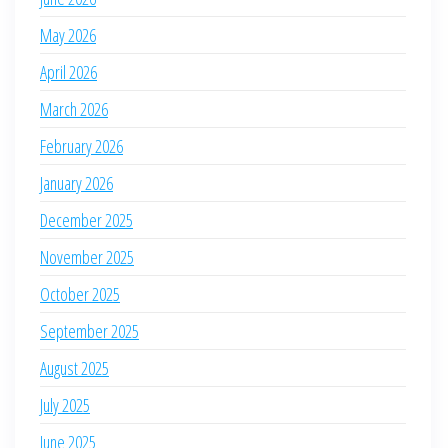
May 2026
April 2026
March 2026
February 2026
January 2026
December 2025
November 2025
October 2025
September 2025
August 2025
July 2025
June 2025