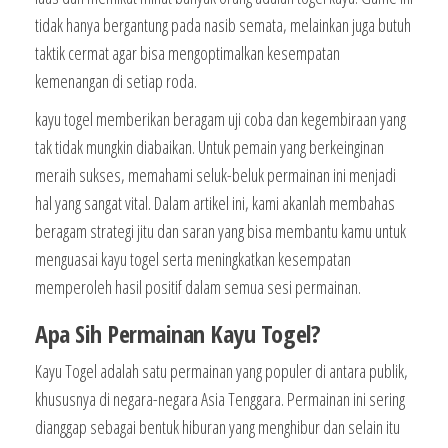
tidak hanya bergantung pada nasib semata, melainkan juga butuh
taktik cermat agar bisa mengoptimalkan kesempatan
kemenangan di setiap roda.
kayu togel memberikan beragam uji coba dan kegembiraan yang
tak tidak mungkin diabaikan. Untuk pemain yang berkeinginan
meraih sukses, memahami seluk-beluk permainan ini menjadi
hal yang sangat vital. Dalam artikel ini, kami akanlah membahas
beragam strategi jitu dan saran yang bisa membantu kamu untuk
menguasai kayu togel serta meningkatkan kesempatan
memperoleh hasil positif dalam semua sesi permainan.
Apa Sih Permainan Kayu Togel?
Kayu Togel adalah satu permainan yang populer di antara publik,
khususnya di negara-negara Asia Tenggara. Permainan ini sering
dianggap sebagai bentuk hiburan yang menghibur dan selain itu