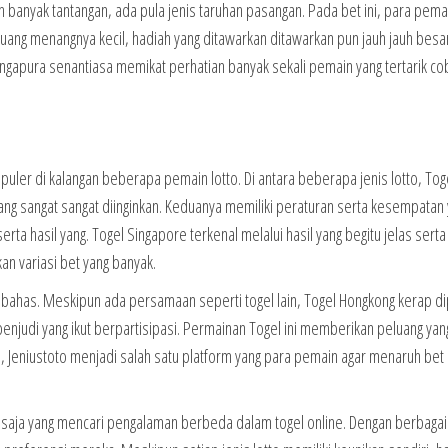
h banyak tantangan, ada pula jenis taruhan pasangan. Pada bet ini, para pema
luang menangnya kecil, hadiah yang ditawarkan ditawarkan pun jauh jauh besa
Singapura senantiasa memikat perhatian banyak sekali pemain yang tertarik co
puler di kalangan beberapa pemain lotto. Di antara beberapa jenis lotto, Tog
g sangat sangat diinginkan. Keduanya memiliki peraturan serta kesempatan
a hasil yang. Togel Singapore terkenal melalui hasil yang begitu jelas serta
n variasi bet yang banyak.
dibahas. Meskipun ada persamaan seperti togel lain, Togel Hongkong kerap dip
njudi yang ikut berpartisipasi. Permainan Togel ini memberikan peluang yan
i, Jeniustoto menjadi salah satu platform yang para pemain agar menaruh bet
pa saja yang mencari pengalaman berbeda dalam togel online. Dengan berbagai