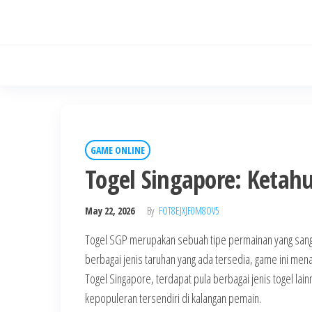
Skip
to
the
content
GAME ONLINE
Togel Singapore: Keta
May 22, 2026
By
FOT8EJXJF0M8OV5
Togel SGP merupakan sebuah tipe permainan yang sanga
berbagai jenis taruhan yang ada tersedia, game ini me
Togel Singapore, terdapat pula berbagai jenis togel la
kepopuleran tersendiri di kalangan pemain.