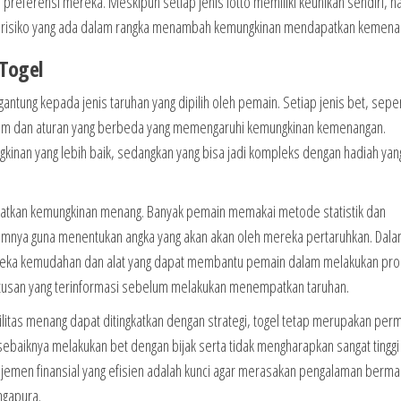
referensi mereka. Meskipun setiap jenis lotto memiliki keunikan sendiri, ha
an risiko yang ada dalam rangka menambah kemungkinan mendapatkan kemena
Togel
tung kepada jenis taruhan yang dipilih oleh pemain. Setiap jenis bet, seper
sistem dan aturan yang berbeda yang memengaruhi kemungkinan kemenangan.
nan yang lebih baik, sedangkan yang bisa jadi kompleks dengan hadiah yan
katkan kemungkinan menang. Banyak pemain memakai metode statistik dan
lumnya guna menentukan angka yang akan akan oleh mereka pertaruhkan. Dal
aneka kemudahan dan alat yang dapat membantu pemain dalam melakukan pr
utusan yang terinformasi sebelum melakukan menempatkan taruhan.
bilitas menang dapat ditingkatkan dengan strategi, togel tetap merupakan per
sebaiknya melakukan bet dengan bijak serta tidak mengharapkan sangat tingg
anajemen finansial yang efisien adalah kunci agar merasakan pengalaman berma
ngapura.