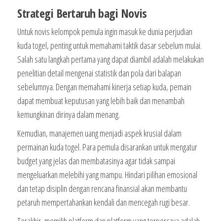
Strategi Bertaruh bagi Novis
Untuk novis kelompok pemula ingin masuk ke dunia perjudian
kuda togel, penting untuk memahami taktik dasar sebelum mulai.
Salah satu langkah pertama yang dapat diambil adalah melakukan
penelitian detail mengenai statistik dan pola dari balapan
sebelumnya. Dengan memahami kinerja setiap kuda, pemain
dapat membuat keputusan yang lebih baik dan menambah
kemungkinan dirinya dalam menang.
Kemudian, manajemen uang menjadi aspek krusial dalam
permainan kuda togel. Para pemula disarankan untuk mengatur
budget yang jelas dan membatasinya agar tidak sampai
mengeluarkan melebihi yang mampu. Hindari pilihan emosional
dan tetap disiplin dengan rencana finansial akan membantu
petaruh mempertahankan kendali dan mencegah rugi besar.