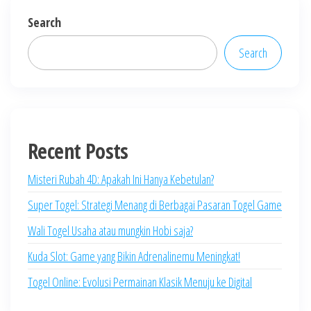
Search
Search
Recent Posts
Misteri Rubah 4D: Apakah Ini Hanya Kebetulan?
Super Togel: Strategi Menang di Berbagai Pasaran Togel Game
Wali Togel Usaha atau mungkin Hobi saja?
Kuda Slot: Game yang Bikin Adrenalinemu Meningkat!
Togel Online: Evolusi Permainan Klasik Menuju ke Digital