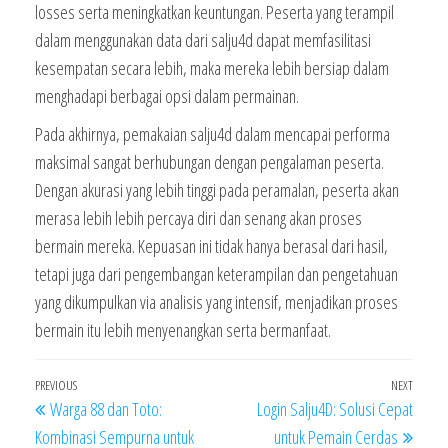
losses serta meningkatkan keuntungan. Peserta yang terampil
dalam menggunakan data dari salju4d dapat memfasilitasi
kesempatan secara lebih, maka mereka lebih bersiap dalam
menghadapi berbagai opsi dalam permainan.
Pada akhirnya, pemakaian salju4d dalam mencapai performa
maksimal sangat berhubungan dengan pengalaman peserta.
Dengan akurasi yang lebih tinggi pada peramalan, peserta akan
merasa lebih lebih percaya diri dan senang akan proses
bermain mereka. Kepuasan ini tidak hanya berasal dari hasil,
tetapi juga dari pengembangan keterampilan dan pengetahuan
yang dikumpulkan via analisis yang intensif, menjadikan proses
bermain itu lebih menyenangkan serta bermanfaat.
Post
Previous
PREVIOUS
NEXT
Next
Warga 88 dan Toto:
Login Salju4D: Solusi Cepat
navigation
Post
Post
Kombinasi Sempurna untuk
untuk Pemain Cerdas