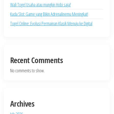
Wali Togel Usaha atau mungkin Hobi saja?
Kuda Slot: Game yang Bikin Adrenalinemu Meningkat!
Togel Online: Evolusi Permainan Klasik Menuju ke Digital
Recent Comments
No comments to show.
Archives