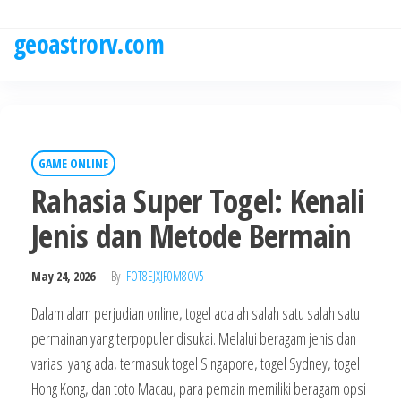
Skip
to
geoastrorv.com
the
content
GAME ONLINE
Rahasia Super Togel: Kenali
Jenis dan Metode Bermain
May 24, 2026
By
FOT8EJXJF0M8OV5
Dalam alam perjudian online, togel adalah salah satu salah satu
permainan yang terpopuler disukai. Melalui beragam jenis dan
variasi yang ada, termasuk togel Singapore, togel Sydney, togel
Hong Kong, dan toto Macau, para pemain memiliki beragam opsi