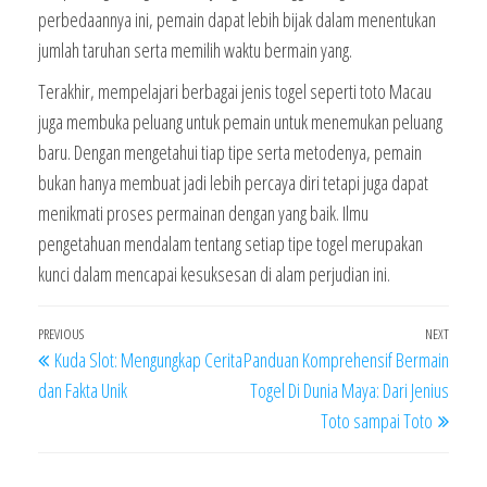
perbedaannya ini, pemain dapat lebih bijak dalam menentukan
jumlah taruhan serta memilih waktu bermain yang.
Terakhir, mempelajari berbagai jenis togel seperti toto Macau
juga membuka peluang untuk pemain untuk menemukan peluang
baru. Dengan mengetahui tiap tipe serta metodenya, pemain
bukan hanya membuat jadi lebih percaya diri tetapi juga dapat
menikmati proses permainan dengan yang baik. Ilmu
pengetahuan mendalam tentang setiap tipe togel merupakan
kunci dalam mencapai kesuksesan di alam perjudian ini.
Post
Previous
PREVIOUS
NEXT
Next
Kuda Slot: Mengungkap Cerita
Panduan Komprehensif Bermain
navigation
Post
Post
dan Fakta Unik
Togel Di Dunia Maya: Dari Jenius
Toto sampai Toto