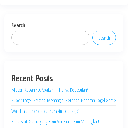
Search
Search
Recent Posts
Misteri Rubah 4D: Apakah Ini Hanya Kebetulan?
Super Togel: Strategi Menang di Berbagai Pasaran Togel Game
Wali Togel Usaha atau mungkin Hobi saja?
Kuda Slot: Game yang Bikin Adrenalinemu Meningkat!