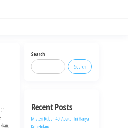
Search
Search
Recent Posts
lah
e
Misteri Rubah 4D: Apakah Ini Hanya
ikkan.
Kebetulan?