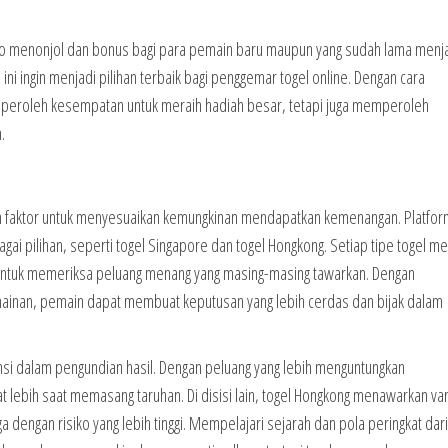
omo menonjol dan bonus bagi para pemain baru maupun yang sudah lama menj
ni ingin menjadi pilihan terbaik bagi penggemar togel online. Dengan cara
mperoleh kesempatan untuk meraih hadiah besar, tetapi juga memperoleh
.
ah faktor untuk menyesuaikan kemungkinan mendapatkan kemenangan. Platfor
ai pilihan, seperti togel Singapore dan togel Hongkong. Setiap tipe togel mem
g untuk memeriksa peluang menang yang masing-masing tawarkan. Dengan
rmainan, pemain dapat membuat keputusan yang lebih cerdas dan bijak dalam
nsi dalam pengundian hasil. Dengan peluang yang lebih menguntungkan
t lebih saat memasang taruhan. Di disisi lain, togel Hongkong menawarkan var
 dengan risiko yang lebih tinggi. Mempelajari sejarah dan pola peringkat dar