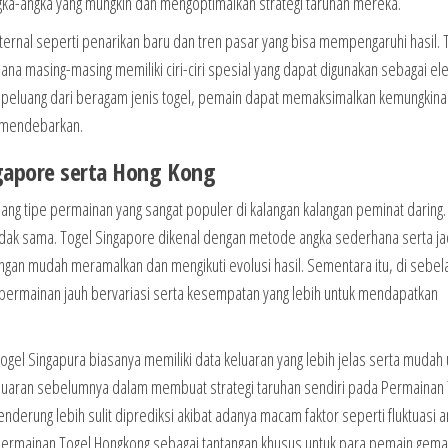
ka-angka yang mungkin dan mengoptimalkan strategi taruhan mereka.
ternal seperti penarikan baru dan tren pasar yang bisa mempengaruhi hasil. 
ana masing-masing memiliki ciri-ciri spesial yang dapat digunakan sebagai e
is peluang dari beragam jenis togel, pemain dapat memaksimalkan kemungkina
 mendebarkan.
gapore serta Hong Kong
g tipe permainan yang sangat populer di kalangan kalangan peminat daring.
tidak sama. Togel Singapore dikenal dengan metode angka sederhana serta j
ngan mudah meramalkan dan mengikuti evolusi hasil. Sementara itu, di sebel
ermainan jauh bervariasi serta kesempatan yang lebih untuk mendapatkan
ogel Singapura biasanya memiliki data keluaran yang lebih jelas serta mudah 
luaran sebelumnya dalam membuat strategi taruhan sendiri pada Permainan 
derung lebih sulit diprediksi akibat adanya macam faktor seperti fluktuasi 
n Permainan Togel Hongkong sebagai tantangan khusus untuk para pemain gema