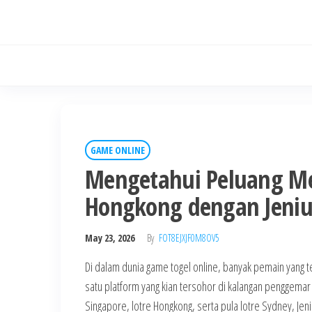
Skip
to
the
content
GAME ONLINE
Mengetahui Peluang Me
Hongkong dengan Jeniu
May 23, 2026
By
FOT8EJXJF0M8OV5
Di dalam dunia game togel online, banyak pemain yan
satu platform yang kian tersohor di kalangan penggema
Singapore, lotre Hongkong, serta pula lotre Sydney, 