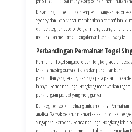
jenis togel ini dapat menyokong pemain menemukan ang
Di samping itu, perlu juga mempertimbangkan faktor eks
Sydney dan Toto Macau memberikan alternatif lain, di m
dari strategi jeniustoto. Dengan menggabungkan analis
menang dan menikmati pengalaman bermain yang lebih
Perbandingan Permainan Togel Sin
Permainan Togel Singapore dan Hongkong adalah sepasan
Masing-masing punya ciri khas dan peraturan bermain 
pengundian yang teratur, sehingga para petaruh bisa de
lainnya, Permainan Togel Hongkong menawarkan ragam p
penghargaan jackpot yang menggiurkan.
Dari segi perspektif peluang untuk menang, Permainan T
analisa. Banyak petaruh memanfaatkan informasi penge
Singapore. Berbeda, Permainan Togel Hongkong lebih cen
dan undian yang lebih kompleks . Faktor ini menjadika