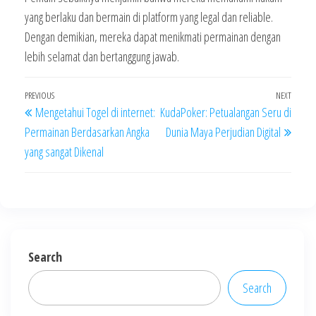
yang berlaku dan bermain di platform yang legal dan reliable.
Dengan demikian, mereka dapat menikmati permainan dengan
lebih selamat dan bertanggung jawab.
Post
Previous
PREVIOUS
NEXT
Next
Mengetahui Togel di internet:
KudaPoker: Petualangan Seru di
navigation
Post
Post
Permainan Berdasarkan Angka
Dunia Maya Perjudian Digital
yang sangat Dikenal
Search
Search