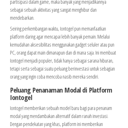
partisipasi dalam game, maka banyak yang menjadikannya
sebagai sebuah aktivitas yang sangat menghibur dan
mendebarkan.
Seiring perkembangan waktu, Iontogel pun memanfaatkan
platform daring agar mencapai lebih banyak pemain. Melalui
kemudahan aksesibilitas menggunakan gadget seluler atau pun
PC, orang dapat main dimanapun dan di mana saja. Ini membuat
Iontogel menjadi populer, tidak hanya sebagai sarana hiburan,
tetapi serta sebagai suatu peluang berinvestasi untuk sebagian
orang yang ingin coba mencoba nasib mereka sendiri.
Peluang Penanaman Modal di Platform
Iontogel
Iontogel memberikan sebuah model baru bagi para penanam
modal yang mendambakan alternatif dalam ranah investasi.
Dengan pendekatan yang khas, platform ini memberikan