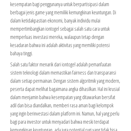
kesempatan bagi penggunanya untuk berpartisipasi dalam
berbagai jenis game yang memiliki kemungkinan keuntungan. Di
dalam ketidakpastian ekonomi, banyak individu mulai
mempertimbangkan iontogel sebagai salah satu cara untuk
memperluas investasi mereka, walaupun tetap dengan
kesadaran bahwa ini adalah aktivitas yang memiliki potensi
bahaya tinggi.
Salah satu faktor menarik dari iontogel adalah pemanfaatan
sistem teknologi dalam memastikan fairness dan transparansi
dalam setiap permainan. Dengan sistem algoritmik yang modern,
peserta dapat melihat bagaimana angka dihasilkan. Hal ini krusial
dalam menjamin bahwa kesempatan yang ditawarkan bersifat
adil dan bisa diandalkan, memberi rasa aman bagi kelompok
yang ingin berinvestasi dalam platform ini. Namun, hal yang perlu
bagi para investor untuk menyadari bahwa meski terdapat
kemungkinan keuntungan, ada juga potential rugi yang tidak bisa