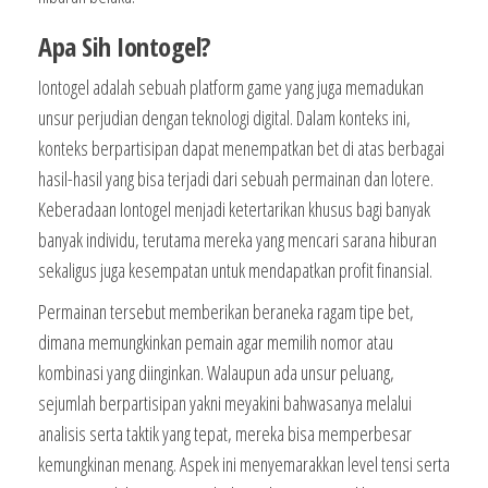
Apa Sih Iontogel?
Iontogel adalah sebuah platform game yang juga memadukan
unsur perjudian dengan teknologi digital. Dalam konteks ini,
konteks berpartisipan dapat menempatkan bet di atas berbagai
hasil-hasil yang bisa terjadi dari sebuah permainan dan lotere.
Keberadaan Iontogel menjadi ketertarikan khusus bagi banyak
banyak individu, terutama mereka yang mencari sarana hiburan
sekaligus juga kesempatan untuk mendapatkan profit finansial.
Permainan tersebut memberikan beraneka ragam tipe bet,
dimana memungkinkan pemain agar memilih nomor atau
kombinasi yang diinginkan. Walaupun ada unsur peluang,
sejumlah berpartisipan yakni meyakini bahwasanya melalui
analisis serta taktik yang tepat, mereka bisa memperbesar
kemungkinan menang. Aspek ini menyemarakkan level tensi serta