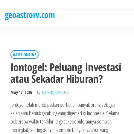
Skip
to
geoastrorv.com
the
content
GAME ONLINE
Iontogel: Peluang Investasi
atau Sekadar Hiburan?
May 17, 2026
By
FOT8EJXJF0M8OV5
Iontogel telah mendapatkan perhatian banyak orang sebagai
salah satu bentuk gambling yang digemari di Indonesia. Selama
beberapa waktu terakhir, tingkat kepopulerannya semakin
meningkat, seiring dengan semakin banyaknya akun yang