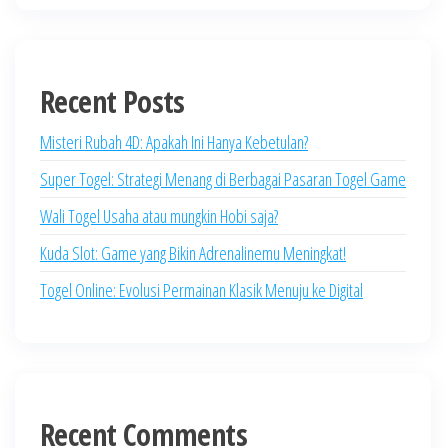
Recent Posts
Misteri Rubah 4D: Apakah Ini Hanya Kebetulan?
Super Togel: Strategi Menang di Berbagai Pasaran Togel Game
Wali Togel Usaha atau mungkin Hobi saja?
Kuda Slot: Game yang Bikin Adrenalinemu Meningkat!
Togel Online: Evolusi Permainan Klasik Menuju ke Digital
Recent Comments