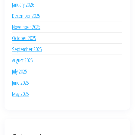
January 2026
December 2025
November 2025
October 2025
September 2025
August 2025
July 2025
June 2025
May 2025