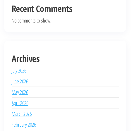
Recent Comments
No comments to show.
Archives
July 2026
June 2026
May 2026
April 2026
March 2026
February 2026