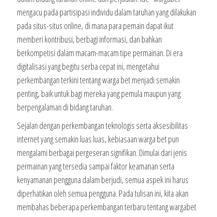
mengacu pada partisipasi individu dalam taruhan yang dilakukan
pada situs-situs online, di mana para pemain dapat ikut
memberi kontribusi, berbagi informasi, dan bahkan
berkompetisi dalam macam-macam tipe permainan. Di era
digitalisasi yang begitu serba cepat ini, mengetahui
perkembangan terkini tentang warga bet menjadi semakin
penting, baik untuk bagi mereka yang pemula maupun yang
berpengalaman di bidang taruhan.
Sejalan dengan perkembangan teknologis serta aksesibilitas
internet yang semakin luas luas, kebiasaan warga bet pun
mengalami berbagai pergeseran signifikan. Dimulai dari jenis
permainan yang tersedia sampai faktor keamanan serta
kenyamanan pengguna dalam berjudi, semua aspek ini harus
diperhatikan oleh semua pengguna. Pada tulisan ini, kita akan
membahas beberapa perkembangan terbaru tentang wargabet