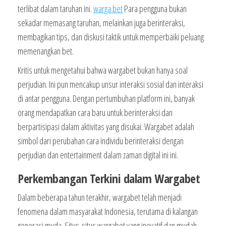
terlibat dalam taruhan ini.
warga bet
Para pengguna bukan
sekadar memasang taruhan, melainkan juga berinteraksi,
membagikan tips, dan diskusi taktik untuk memperbaiki peluang
memenangkan bet.
Kritis untuk mengetahui bahwa wargabet bukan hanya soal
perjudian. Ini pun mencakup unsur interaksi sosial dan interaksi
di antar pengguna. Dengan pertumbuhan platform ini, banyak
orang mendapatkan cara baru untuk berinteraksi dan
berpartisipasi dalam aktivitas yang disukai. Wargabet adalah
simbol dari perubahan cara individu berinteraksi dengan
perjudian dan entertainment dalam zaman digital ini ini.
Perkembangan Terkini dalam Wargabet
Dalam beberapa tahun terakhir, wargabet telah menjadi
fenomena dalam masyarakat Indonesia, terutama di kalangan
generasi muda. Situs-situs wargabet yang inovatif dan mudah