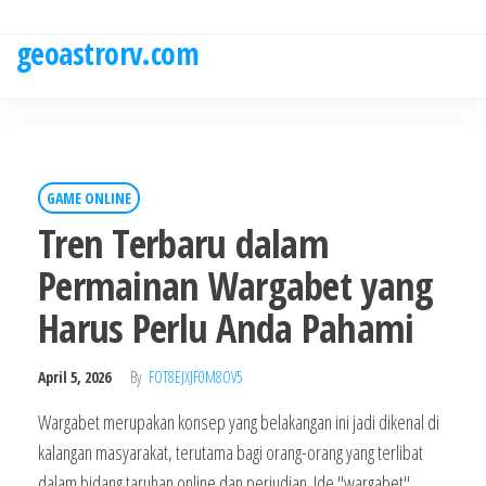
Skip
to
geoastrorv.com
the
content
GAME ONLINE
Tren Terbaru dalam
Permainan Wargabet yang
Harus Perlu Anda Pahami
April 5, 2026
By
FOT8EJXJF0M8OV5
Wargabet merupakan konsep yang belakangan ini jadi dikenal di
kalangan masyarakat, terutama bagi orang-orang yang terlibat
dalam bidang taruhan online dan perjudian. Ide "wargabet"