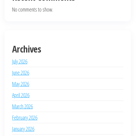
No comments to show.
Archives
July 2026
June 2026
May 2026
April 2026
March 2026
February 2026
January 2026