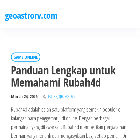
Skip
to
geoastrorv.com
the
content
GAME ONLINE
Panduan Lengkap untuk
Memahami Rubah4d
March 24, 2026
By
FOT8EJXJF0M8OV5
Rubah4d adalah salah satu platform yang semakin populer di
kalangan para penggemar judi online. Dengan berbagai
permainan yang ditawarkan, Rubah4d memberikan pengalaman
bermain yang menarik dan mengasyikkan bagi setiap pemain. Di