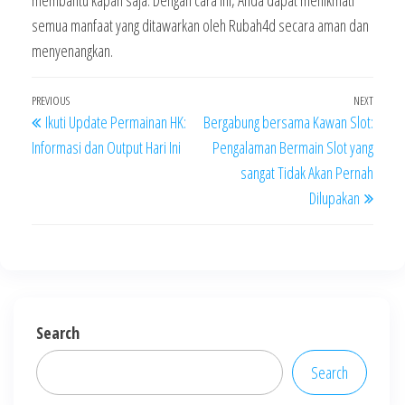
membantu kapan saja. Dengan cara ini, Anda dapat menikmati
semua manfaat yang ditawarkan oleh Rubah4d secara aman dan
menyenangkan.
Post
Previous
PREVIOUS
NEXT
Next
Ikuti Update Permainan HK:
Bergabung bersama Kawan Slot:
navigation
Post
Post
Informasi dan Output Hari Ini
Pengalaman Bermain Slot yang
sangat Tidak Akan Pernah
Dilupakan
Search
Search