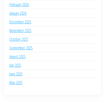
February 2026
January 2026
December 2025
November 2025
October 2025
September 2025
August 2025
July 2025
June 2025
May 2025