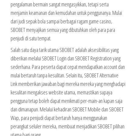
pengalaman bermain sangat mengasyikkan, tetapi serta
menjamin keamanan dan kemudahan untuk penggunanya. Mulai
dari judi sepak bola sampai berbagai ragam game casino,
SBOBET menyajikan semua yang dibutuhkan oleh para para
penjudi di satu tempat.
Salah satu daya tarik utama SBOBET adalah aksesibilitas yang
diberikan melalui SBOBET Login dan SBOBET Registration yang
sederhana. Para peserta dapat cepat mendapatkan account dan
mulai bertaruh tanpa kesulitan. Selain itu, SBOBET Alternative
Link memberikan jawaban bagi mereka mereka yang menghadapi
kesulitan mengakses website utama, memastikan supaya
pengguna tetap boleh dapat menikmati per-main-an kapan saja
dan dimanapun. Melalui kehadiran SBOBET Mobile dan SBOBET
Wap, para penjudi dapat bertaruh hanya menggunakan
perangkat seluler mereka, membuat menjadikan SBOBET pilihan
utama bagi orang.