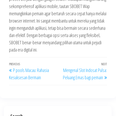
sekomprehensif aplikasi mobile, tautan SBOBET Wap
memungkinkan pemain agar bertaruh secara cepat hanya melalui
browser internet. Ini sangat membantu untuk mereka yang tidak
ingin mengunduh aplikasi, tetap bisa bermain secara sederhana
dan efektif. Dengan berbagai opsi serta akses yang fleksibel,
SBOBET benar-benar menyandang pilihan utama untuk pejudi
pada era digital ini.
Post
Previous
PREVIOUS
NEXT
Next
P pools Macau: Rahasia
Mengenal Slot Indosat Pulsa:
navigation
Post
Post
Kesuksesan Bermain
Peluang Emas bagi pemain