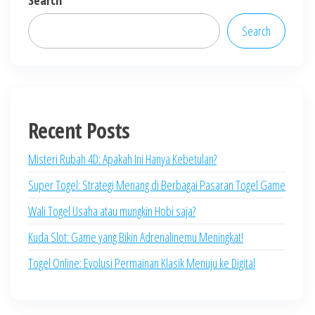
Search
Search
Recent Posts
Misteri Rubah 4D: Apakah Ini Hanya Kebetulan?
Super Togel: Strategi Menang di Berbagai Pasaran Togel Game
Wali Togel Usaha atau mungkin Hobi saja?
Kuda Slot: Game yang Bikin Adrenalinemu Meningkat!
Togel Online: Evolusi Permainan Klasik Menuju ke Digital