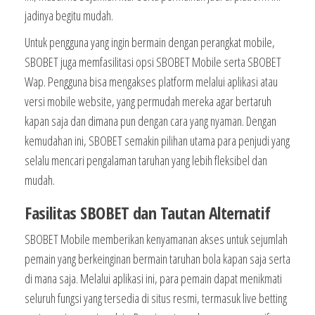
jadinya begitu mudah.
Untuk pengguna yang ingin bermain dengan perangkat mobile,
SBOBET juga memfasilitasi opsi SBOBET Mobile serta SBOBET
Wap. Pengguna bisa mengakses platform melalui aplikasi atau
versi mobile website, yang permudah mereka agar bertaruh
kapan saja dan dimana pun dengan cara yang nyaman. Dengan
kemudahan ini, SBOBET semakin pilihan utama para penjudi yang
selalu mencari pengalaman taruhan yang lebih fleksibel dan
mudah.
Fasilitas SBOBET dan Tautan Alternatif
SBOBET Mobile memberikan kenyamanan akses untuk sejumlah
pemain yang berkeinginan bermain taruhan bola kapan saja serta
di mana saja. Melalui aplikasi ini, para pemain dapat menikmati
seluruh fungsi yang tersedia di situs resmi, termasuk live betting