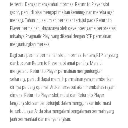
tertentu. Dengan mengetahui informasi Return to Player slot
gacor, penjudi bisa mengoptimalkan kemungkinan mereka agar
menang. Tahun ini, sejumlah perhatian tertujui pada Return to
Player permainan, khususnya oleh developer game berprestasi
misalnya Pragmatic Play, yang dikenal dengan RTP permainan
menguntungkan mereka.
Bagi para pecinta permainan slot, informasi tentang RTP langsung
dan bocoran Return to Player slot amat penting. Melalui
mengetahui Return to Player permainan menguntungkan
sekarang, penjudi dapat memilih permainan yang memberikan
dirinya peluang optimal. Artikel tersebut akan membahas ragam
dimensi Return to Player slot, mulai dari Return to Player
langsung slot sampai petunjuk dalam menggunakan informasi
tersebut, agar Anda bisa mengalami pengalaman bermain yang
jauh bermanfaat dan menyenangkan.