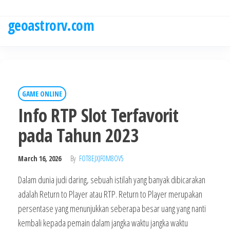
Skip
to
geoastrorv.com
the
content
GAME ONLINE
Info RTP Slot Terfavorit
pada Tahun 2023
March 16, 2026
By
FOT8EJXJF0M8OV5
Dalam dunia judi daring, sebuah istilah yang banyak dibicarakan
adalah Return to Player atau RTP. Return to Player merupakan
persentase yang menunjukkan seberapa besar uang yang nanti
kembali kepada pemain dalam jangka waktu jangka waktu