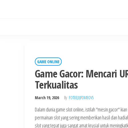
Skip
to
the
content
GAME ONLINE
Game Gacor: Mencari UR
Terkualitas
March 19, 2026
By
FOT8EJXJF0M8OV5
Dalam dunia game slot online, istilah "mesin gacor" ki
permainan slot yang sering memberikan hasil dan hadi
slot yang tepat juga sangat amat krusial untuk meningka