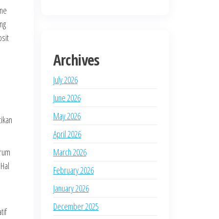
ine
ng
sit
Archives
July 2026
June 2026
May 2026
ikan
April 2026
orum
March 2026
 Hal
February 2026
January 2026
December 2025
tif