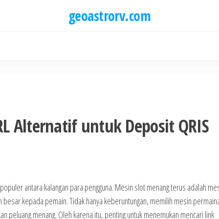
geoastrorv.com
L Alternatif untuk Deposit QRIS
an populer antara kalangan para pengguna. Mesin slot menang terus adalah me
ah besar kepada pemain. Tidak hanya keberuntungan, memilih mesin permain
tkan peluang menang. Oleh karena itu, penting untuk menemukan mencari link