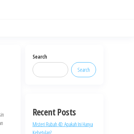
Search
Search
Recent Posts
sin
an
Misteri Rubah 4D: Apakah Ini Hanya
Kebetulan?