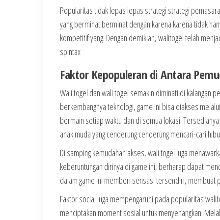
Popularitas tidak lepas lepas strategi strategi pemasa
yang berminat berminat dengan karena karena tidak han
kompetitif yang. Dengan demikian, walitogel telah menj
spintax
Faktor Kepopuleran di Antara Pem
Wali togel dan wali togel semakin diminati di kalangan
berkembangnya teknologi, game ini bisa diakses melal
bermain setiap waktu dan di semua lokasi. Tersedianya
anak muda yang cenderung cenderung mencari-cari hibur
Di samping kemudahan akses, wali togel juga menawarka
keberuntungan dirinya di game ini, berharap dapat mend
dalam game ini memberi sensasi tersendiri, membuat p
Faktor social juga mempengaruhi pada popularitas wali
menciptakan moment sosial untuk menyenangkan. Melalu