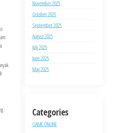
November 2025
October 2025
September 2025
ko
August 2025
lam
a
July 2025
June 2025
anyak
May 2025
i
ng
Categories
i
GAME ONLINE