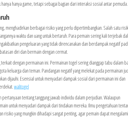
 hanya hanya game, tetapi sebagai bagian dari interaksi sosial antar pemuda.
aruh
g, menghadirkan berbagai risiko yang perlu dipertimbangkan. Salah satu risi
angannya waktu dan uang untuk bertaruh. Para pemain sering kali terjebak da
gakibatkan pengeluaran yang tidak direncanakan dan berdampak negatif pad
 batasan diri dan bermain dengan cermat.
ng terkait dengan permainan ini. Permainan togel sering dianggap tabu dalam b
ta keluarga dan teman. Pandangan negatif yang melekat pada permainan jud
an dijauhi. Esensial untuk menyadari dampak sosial dari permainan ini dan
erdekat.
walitogel
n pertanyaan tentang tanggung jawab individu dalam perjudian. Walaupun
pemain untuk menyadari dampak dari tindakan mereka. Ilmu pengetahuan tenta
 risiko yang mungkin dihadapi sangat penting, agar pemain dapat mengalam