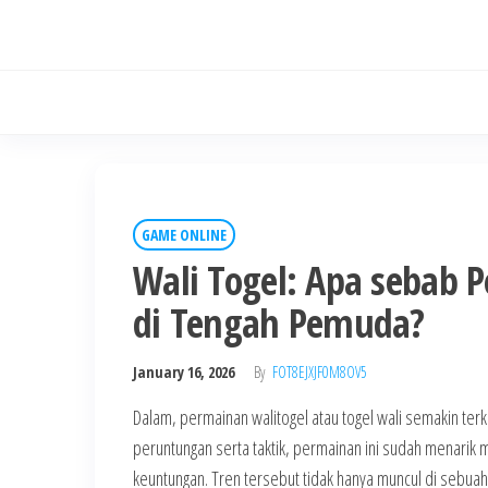
Skip
to
the
content
GAME ONLINE
Wali Togel: Apa sebab 
di Tengah Pemuda?
January 16, 2026
By
FOT8EJXJF0M8OV5
Dalam, permainan walitogel atau togel wali semakin te
peruntungan serta taktik, permainan ini sudah menarik 
keuntungan. Tren tersebut tidak hanya muncul di sebua