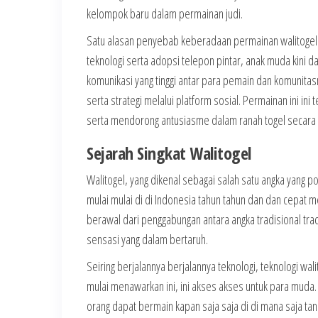
kelompok baru dalam permainan judi.
Satu alasan penyebab keberadaan permainan walitogel
teknologi serta adopsi telepon pintar, anak muda kini da
komunikasi yang tinggi antar para pemain dan komunita
serta strategi melalui platform sosial. Permainan ini in
serta mendorong antusiasme dalam ranah togel secara
Sejarah Singkat Walitogel
Walitogel, yang dikenal sebagai salah satu angka yang 
mulai mulai di di Indonesia tahun tahun dan dan cepat
berawal dari penggabungan antara angka tradisional t
sensasi yang dalam bertaruh.
Seiring berjalannya berjalannya teknologi, teknologi wal
mulai menawarkan ini, ini akses akses untuk para mud
orang dapat bermain kapan saja saja di di mana saja tan