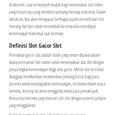
di internet, saat ini menjadi mudah bagi menemukan slot online
yang terpercaya yang memberi peluang menang maksimal. Dalam
tulisan ini, kita akan mengupas berbagai aspek menarik dari slot
menang dan tips untuk menambah kesempatan mendapat
kemenangan maksimal saat bermain.
Definisi Slot Gacor Slot
Permainan gacor slot adalah istilah yang umum dipakai dalam
dunia permainan slot online untuk menunjukkan alat slot dengan
punya tingkat kemenangan tinggi atau gacor. Mesin slot tersebut
dianggap memberikan memberikan peluang besar bagi para
peserta untuk mendapatkan kemenangan, terutama dalam masa
tertentu. Konsep ini amat menggoda minat para pemain judi,
khususnya mereka yang mencari slot slot dengan potensi jackpot
yang menggiurkan.