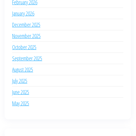
February 2026
January 2026
December 2025
November 2025
October 2025
September 2025
August 2025
July 2025
June 2025
May 2025