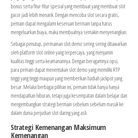
bonus serta fitur-fitur spesial yang membuat yang membuat slot
gacor jadi lebih menarik. Dengan mencoba slot secara gratis,
pemain dapat mengalami keseruan bermain tanpa harus
mengeluarkan biaya, maka membuatnya semakin menyenangkan.
Sebagai penutup, permainan slot demo sering sering ditawarkan
oleh platform slot online yang terpercaya, yang menjamin
kualitas tinggi serta keamanannya. Dengan beragamnya opsi,
para pemain dapat menentukan slot demo yang memiliki RTP
tinggi yang tinggi maupun yang memberikan hadiah jackpot yang
besar. Melalui berbagai pilihan ini, pemain tidak hanya hanya
mendapatkan hiburan, tetapi juga kesempatan dalam belajar dan
mengembangkan strategi bermain sebelum sebelum masuk ke
dalam dunia perjudian slot daring yang asli.
Strategi Kemenangan Maksimum
Kemenangan