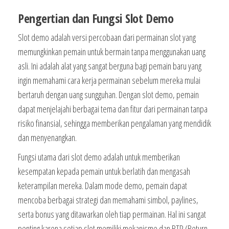
Pengertian dan Fungsi Slot Demo
Slot demo adalah versi percobaan dari permainan slot yang
memungkinkan pemain untuk bermain tanpa menggunakan uang
asli. Ini adalah alat yang sangat berguna bagi pemain baru yang
ingin memahami cara kerja permainan sebelum mereka mulai
bertaruh dengan uang sungguhan. Dengan slot demo, pemain
dapat menjelajahi berbagai tema dan fitur dari permainan tanpa
risiko finansial, sehingga memberikan pengalaman yang mendidik
dan menyenangkan.
Fungsi utama dari slot demo adalah untuk memberikan
kesempatan kepada pemain untuk berlatih dan mengasah
keterampilan mereka. Dalam mode demo, pemain dapat
mencoba berbagai strategi dan memahami simbol, paylines,
serta bonus yang ditawarkan oleh tiap permainan. Hal ini sangat
penting karena setiap slot memiliki mekanisme dan RTP (Return