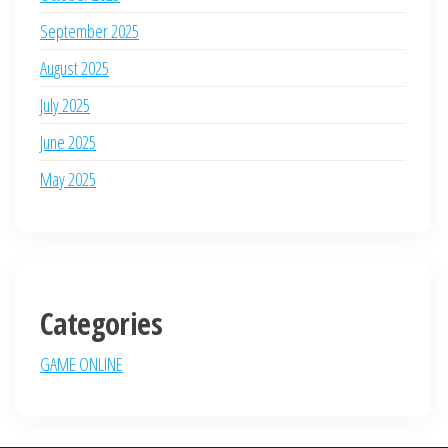
September 2025
August 2025
July 2025
June 2025
May 2025
Categories
GAME ONLINE