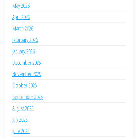
May 2026
April 2026
March 2026
February 2026
January 2026
December 2025
November 2025
October 2025
September 2025
August 2025
July 2025
June 2025