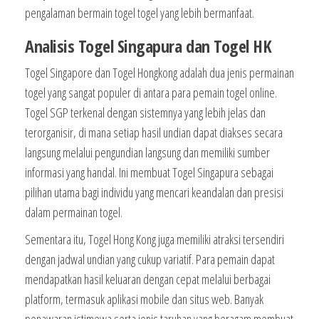
pengalaman bermain togel togel yang lebih bermanfaat.
Analisis Togel Singapura dan Togel HK
Togel Singapore dan Togel Hongkong adalah dua jenis permainan
togel yang sangat populer di antara para pemain togel online.
Togel SGP terkenal dengan sistemnya yang lebih jelas dan
terorganisir, di mana setiap hasil undian dapat diakses secara
langsung melalui pengundian langsung dan memiliki sumber
informasi yang handal. Ini membuat Togel Singapura sebagai
pilihan utama bagi individu yang mencari keandalan dan presisi
dalam permainan togel.
Sementara itu, Togel Hong Kong juga memiliki atraksi tersendiri
dengan jadwal undian yang cukup variatif. Para pemain dapat
mendapatkan hasil keluaran dengan cepat melalui berbagai
platform, termasuk aplikasi mobile dan situs web. Banyak