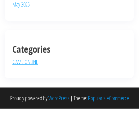
May 2025
Categories
GAME ONLINE
Proudly powered by
WordPress
|
Theme:
Popularis eCommerce