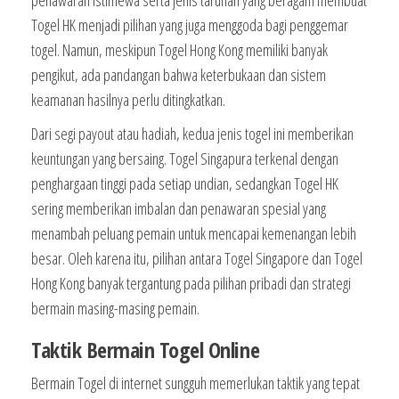
penawaran istimewa serta jenis taruhan yang beragam membuat
Togel HK menjadi pilihan yang juga menggoda bagi penggemar
togel. Namun, meskipun Togel Hong Kong memiliki banyak
pengikut, ada pandangan bahwa keterbukaan dan sistem
keamanan hasilnya perlu ditingkatkan.
Dari segi payout atau hadiah, kedua jenis togel ini memberikan
keuntungan yang bersaing. Togel Singapura terkenal dengan
penghargaan tinggi pada setiap undian, sedangkan Togel HK
sering memberikan imbalan dan penawaran spesial yang
menambah peluang pemain untuk mencapai kemenangan lebih
besar. Oleh karena itu, pilihan antara Togel Singapore dan Togel
Hong Kong banyak tergantung pada pilihan pribadi dan strategi
bermain masing-masing pemain.
Taktik Bermain Togel Online
Bermain Togel di internet sungguh memerlukan taktik yang tepat