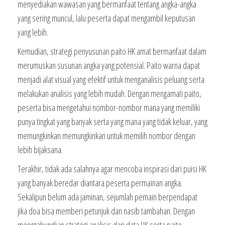
menyediakan wawasan yang bermanfaat tentang angka-angka
yang sering muncul, lalu peserta dapat mengambil keputusan
yang lebih.
Kemudian, strategi penyusunan paito HK amat bermanfaat dalam
merumuskan susunan angka yang potensial. Paito warna dapat
menjadi alat visual yang efektif untuk menganalisis peluang serta
melakukan analisis yang lebih mudah. Dengan mengamati paito,
peserta bisa mengetahui nombor-nombor mana yang memiliki
punya tingkat yang banyak serta yang mana yang tidak keluar, yang
memungkinkan memungkinkan untuk memilih nombor dengan
lebih bijaksana.
Terakhir, tidak ada salahnya agar mencoba inspirasi dari puisi HK
yang banyak beredar diantara peserta permainan angka.
Sekalipun belum ada jaminan, sejumlah pemain berpendapat
jika doa bisa memberi petunjuk dan nasib tambahan. Dengan