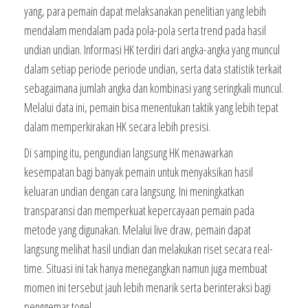
yang, para pemain dapat melaksanakan penelitian yang lebih
mendalam mendalam pada pola-pola serta trend pada hasil
undian undian. Informasi HK terdiri dari angka-angka yang muncul
dalam setiap periode periode undian, serta data statistik terkait
sebagaimana jumlah angka dan kombinasi yang seringkali muncul.
Melalui data ini, pemain bisa menentukan taktik yang lebih tepat
dalam memperkirakan HK secara lebih presisi.
Di samping itu, pengundian langsung HK menawarkan
kesempatan bagi banyak pemain untuk menyaksikan hasil
keluaran undian dengan cara langsung. Ini meningkatkan
transparansi dan memperkuat kepercayaan pemain pada
metode yang digunakan. Melalui live draw, pemain dapat
langsung melihat hasil undian dan melakukan riset secara real-
time. Situasi ini tak hanya menegangkan namun juga membuat
momen ini tersebut jauh lebih menarik serta berinteraksi bagi
penggemar togel.