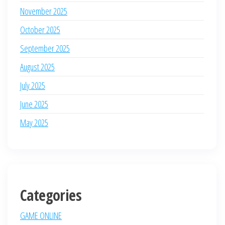
November 2025
October 2025
September 2025
August 2025
July 2025
June 2025
May 2025
Categories
GAME ONLINE