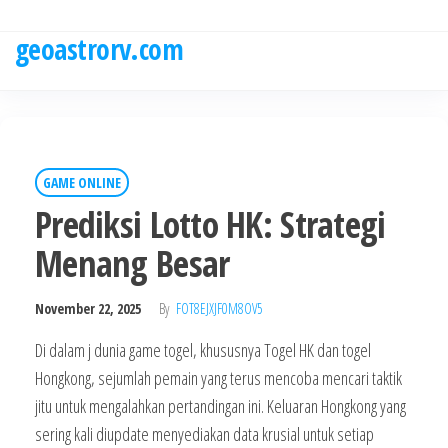
Skip
to
geoastrorv.com
the
content
GAME ONLINE
Prediksi Lotto HK: Strategi
Menang Besar
November 22, 2025
By
FOT8EJXJF0M8OV5
Di dalam j dunia game togel, khususnya Togel HK dan togel
Hongkong, sejumlah pemain yang terus mencoba mencari taktik
jitu untuk mengalahkan pertandingan ini. Keluaran Hongkong yang
sering kali diupdate menyediakan data krusial untuk setiap