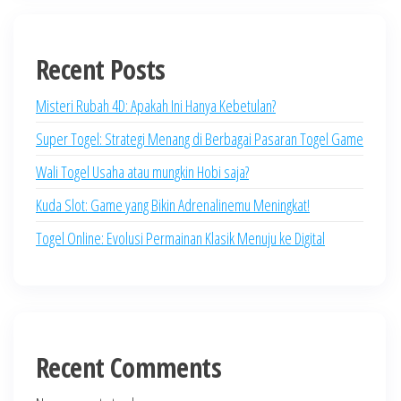
Recent Posts
Misteri Rubah 4D: Apakah Ini Hanya Kebetulan?
Super Togel: Strategi Menang di Berbagai Pasaran Togel Game
Wali Togel Usaha atau mungkin Hobi saja?
Kuda Slot: Game yang Bikin Adrenalinemu Meningkat!
Togel Online: Evolusi Permainan Klasik Menuju ke Digital
Recent Comments