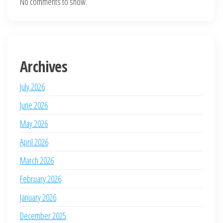
No comments to show.
Archives
July 2026
June 2026
May 2026
April 2026
March 2026
February 2026
January 2026
December 2025