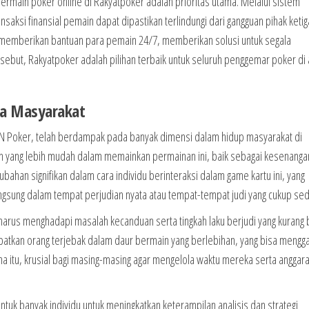
main poker online di Rakyatpoker adalah prioritas utama. Melalui sistem
nsaksi finansial pemain dapat dipastikan terlindungi dari gangguan pihak ketig
ap memberikan bantuan para pemain 24/7, memberikan solusi untuk segala
ebut, Rakyatpoker adalah pilihan terbaik untuk seluruh penggemar poker di 
da Masyarakat
DN Poker, telah berdampak pada banyak dimensi dalam hidup masyarakat di
an yang lebih mudah dalam memainkan permainan ini, baik sebagai kesenanga
ahan signifikan dalam cara individu berinteraksi dalam game kartu ini, yang
gsung dalam tempat perjudian nyata atau tempat-tempat judi yang cukup sedi
 harus menghadapi masalah kecanduan serta tingkah laku berjudi yang kurang b
atkan orang terjebak dalam daur bermain yang berlebihan, yang bisa mengg
rena itu, krusial bagi masing-masing agar mengelola waktu mereka serta anggar
ntuk banyak individu untuk meningkatkan keterampilan analisis dan strategi