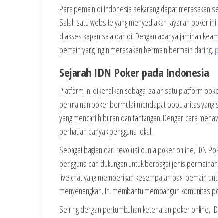
Para pemain di Indonesia sekarang dapat merasakan se
Salah satu website yang menyediakan layanan poker ini
diakses kapan saja dan di. Dengan adanya jaminan kea
pemain yang ingin merasakan bermain bermain daring.
p
Sejarah IDN Poker pada Indonesia
Platform ini dikenalkan sebagai salah satu platform po
permainan poker bermulai mendapat popularitas yang si
yang mencari hiburan dan tantangan. Dengan cara menaw
perhatian banyak pengguna lokal.
Sebagai bagian dari revolusi dunia poker online, IDN 
pengguna dan dukungan untuk berbagai jenis permainan
live chat yang memberikan kesempatan bagi pemain untu
menyenangkan. Ini membantu membangun komunitas poke
Seiring dengan pertumbuhan ketenaran poker online, ID