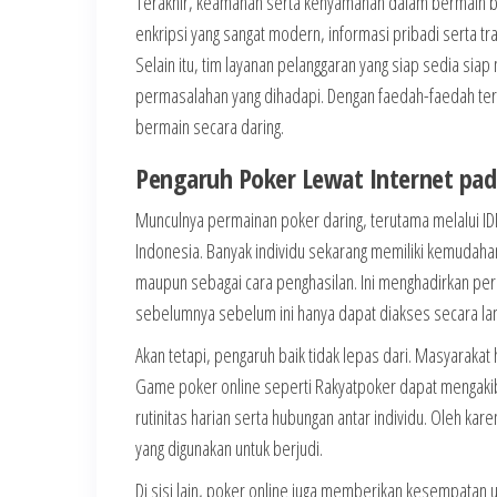
Terakhir, keamanan serta kenyamanan dalam bermain ber
enkripsi yang sangat modern, informasi pribadi serta tra
Selain itu, tim layanan pelanggaran yang siap sedia si
permasalahan yang dihadapi. Dengan faedah-faedah ters
bermain secara daring.
Pengaruh Poker Lewat Internet pa
Munculnya permainan poker daring, terutama melalui I
Indonesia. Banyak individu sekarang memiliki kemudah
maupun sebagai cara penghasilan. Ini menghadirkan perub
sebelumnya sebelum ini hanya dapat diakses secara lan
Akan tetapi, pengaruh baik tidak lepas dari. Masyarakat
Game poker online seperti Rakyatpoker dapat mengakib
rutinitas harian serta hubungan antar individu. Oleh ka
yang digunakan untuk berjudi.
Di sisi lain, poker online juga memberikan kesempatan u