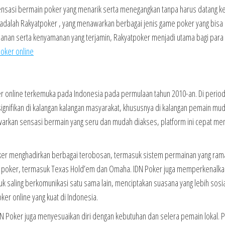
nsasi bermain poker yang menarik serta menegangkan tanpa harus datang ke
 adalah Rakyatpoker , yang menawarkan berbagai jenis game poker yang bisa
manan serta kenyamanan yang terjamin, Rakyatpoker menjadi utama bagi para
oker online
ker online terkemuka pada Indonesia pada permulaan tahun 2010-an. Di period
gnifikan di kalangan kalangan masyarakat, khususnya di kalangan pemain mu
arkan sensasi bermain yang seru dan mudah diakses, platform ini cepat men
Poker menghadirkan berbagai terobosan, termasuk sistem permainan yang ram
 poker, termasuk Texas Hold’em dan Omaha. IDN Poker juga memperkenalkan
k saling berkomunikasi satu sama lain, menciptakan suasana yang lebih sosi
r online yang kuat di Indonesia.
N Poker juga menyesuaikan diri dengan kebutuhan dan selera pemain lokal. P