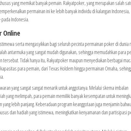
usus yang memikat banyak pemain. Rakyatpoker, yang merupakan salah sat
mperkenalkan permainan ini ke lebih banyak individu di kalangan Indonesia,
 pada Indonesia.
r Online
timewa serta mengasyikkan bagi seluruh pecinta permainan poker di dunia
g ialah antarmuka yang sangat mudah digunakan, sehingga memudahkan para p
n tersebut. Tidak hanya itu, Rakyatpoker maupun menyediakan berbagai ma
 kapasitas para pemain, dari Texas Holdem hingga permainan Omaha, sehing
ka.
waran yang sangat sangat menarik untuk anggotanya. Melalui skema imbalan
iah yang melimpah, para pemain memiliki banyak kesempatan untuk meningk
 yang lebih panjang. Keberadaan program keanggotaan juga menjamin bahw
husus dan hadiah yang istimewa, meningkatkan kenyamanan dan partisipasi 