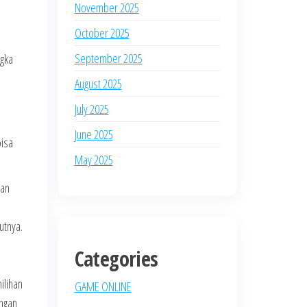
November 2025
October 2025
September 2025
ngka
August 2025
July 2025
June 2025
bisa
May 2025
kan
utnya.
Categories
ilihan
GAME ONLINE
angan