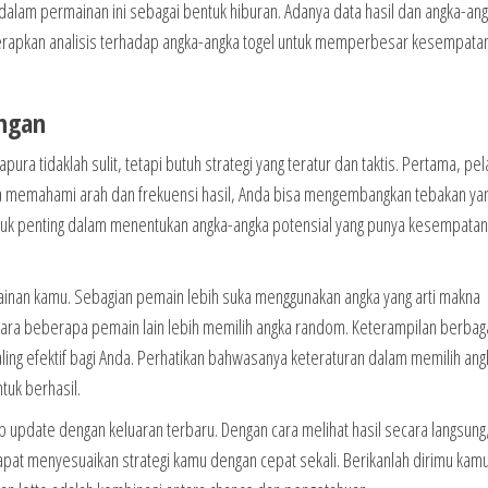
at dalam permainan ini sebagai bentuk hiburan. Adanya data hasil dan angka-an
rapkan analisis terhadap angka-angka togel untuk memperbesar kesempata
ngan
 tidaklah sulit, tetapi butuh strategi yang teratur dan taktis. Pertama, pela
a memahami arah dan frekuensi hasil, Anda bisa mengembangkan tebakan ya
tunjuk penting dalam menentukan angka-angka potensial yang punya kesempatan
ainan kamu. Sebagian pemain lebih suka menggunakan angka yang arti makna
ntara beberapa pemain lain lebih memilih angka random. Keterampilan berbag
aling efektif bagi Anda. Perhatikan bahwasanya keteraturan dalam memilih ang
uk berhasil.
tap update dengan keluaran terbaru. Dengan cara melihat hasil secara langsung
pat menyesuaikan strategi kamu dengan cepat sekali. Berikanlah dirimu kam