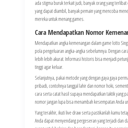
ada stigma buruk terkait judi, banyak orang yang terlib
yang dapat diambil, banyak pemain yang mencoba mene
mereka untuk menang games.
Cara Mendapatkan Nomor Kemena
Mendapatkan angka kemenangan dalam game lotto Singapura
pola pengeluaran angka-angka sebelumnya. Dengan car
lebih lebih akurat. Informasi historis bisa menjadi pe
tinggi agar keluar.
Selanjutnya, pakai metode yang dengan gaya gaya perm
pribadi, contohnya tanggal lahir dan nomor hoki, seme
cara serta catat hasil supaya mendapatkan taktik yang p
nomor jangan lupa bisa menambah kesempatan Anda unt
Yang terakhir, ikuti live draw serta pastikanlah kamu te
Anda dapat menyendang pergeseran yang terjadi dan da