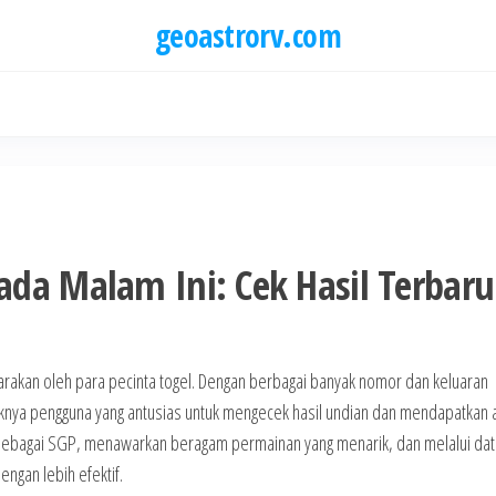
geoastrorv.com
ada Malam Ini: Cek Hasil Terbaru
icarakan oleh para pecinta togel. Dengan berbagai banyak nomor dan keluaran
yaknya pengguna yang antusias untuk mengecek hasil undian dan mendapatkan 
ut sebagai SGP, menawarkan beragam permainan yang menarik, dan melalui dat
ngan lebih efektif.