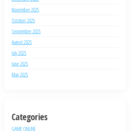
November 2025
October 2025
September 2025
August 2025
July 2025
June 2025
May 2025
Categories
GAME ONLINE