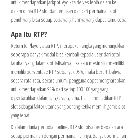
untuk mendapatkan jackpot. Ayo kita delves lebih dalam ke
dalam dunia RTP slot dan temukan dan cari permainan slot
penuh yang bisa setiap coba yang harinya yang dapat kamu coba.
Apa Itu RTP?
Return to Player, atau RTP, merupakan angka yang menunjukkan
seberapa banyak modal bisa kembali kepada user dari total
taruhan yang dalam slot. Misalnya, jika satu mesin slot memiliki
memiliki persentase RTP sebanyak 95%, maka berarti bahwa
secara rata-rata, secara umum, pengguna dapat mengharapkan
untuk mendapatkan 95% dari setiap 100 100 yang yang
dipertaruhkan dalam jangka yang lama. Hal ini menjadikan RTP
slot sebagai faktor utama yang penting ketika memilih game slot
yang tepat.
Di dalam dunia perjudian online, RTP slot bisa berbeda antara
setiap permainan dengan permainan lainnya. Banyak permainan