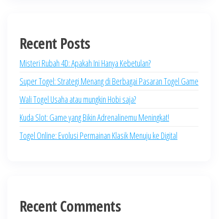
Recent Posts
Misteri Rubah 4D: Apakah Ini Hanya Kebetulan?
Super Togel: Strategi Menang di Berbagai Pasaran Togel Game
Wali Togel Usaha atau mungkin Hobi saja?
Kuda Slot: Game yang Bikin Adrenalinemu Meningkat!
Togel Online: Evolusi Permainan Klasik Menuju ke Digital
Recent Comments