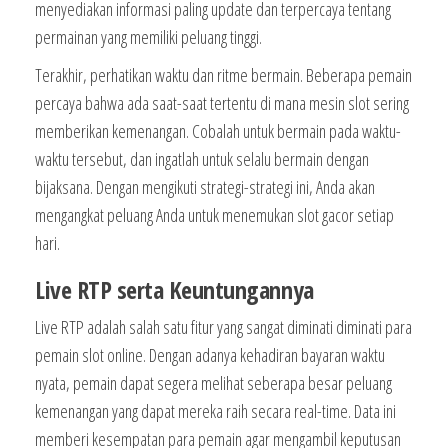
menyediakan informasi paling update dan terpercaya tentang
permainan yang memiliki peluang tinggi.
Terakhir, perhatikan waktu dan ritme bermain. Beberapa pemain
percaya bahwa ada saat-saat tertentu di mana mesin slot sering
memberikan kemenangan. Cobalah untuk bermain pada waktu-
waktu tersebut, dan ingatlah untuk selalu bermain dengan
bijaksana. Dengan mengikuti strategi-strategi ini, Anda akan
mengangkat peluang Anda untuk menemukan slot gacor setiap
hari.
Live RTP serta Keuntungannya
Live RTP adalah salah satu fitur yang sangat diminati diminati para
pemain slot online. Dengan adanya kehadiran bayaran waktu
nyata, pemain dapat segera melihat seberapa besar peluang
kemenangan yang dapat mereka raih secara real-time. Data ini
memberi kesempatan para pemain agar mengambil keputusan