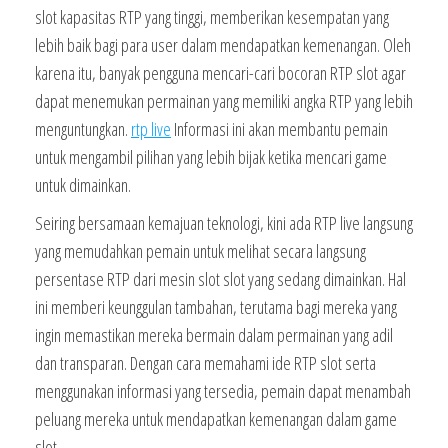
slot kapasitas RTP yang tinggi, memberikan kesempatan yang
lebih baik bagi para user dalam mendapatkan kemenangan. Oleh
karena itu, banyak pengguna mencari-cari bocoran RTP slot agar
dapat menemukan permainan yang memiliki angka RTP yang lebih
menguntungkan.
rtp live
Informasi ini akan membantu pemain
untuk mengambil pilihan yang lebih bijak ketika mencari game
untuk dimainkan.
Seiring bersamaan kemajuan teknologi, kini ada RTP live langsung
yang memudahkan pemain untuk melihat secara langsung
persentase RTP dari mesin slot slot yang sedang dimainkan. Hal
ini memberi keunggulan tambahan, terutama bagi mereka yang
ingin memastikan mereka bermain dalam permainan yang adil
dan transparan. Dengan cara memahami ide RTP slot serta
menggunakan informasi yang tersedia, pemain dapat menambah
peluang mereka untuk mendapatkan kemenangan dalam game
slot.