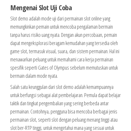
Mengenai Slot Uji Coba
Slot demo adalah mode uji dari permainan slot online yang
memungkinkan pemain untuk mencoba pengalaman bermain
tanpa harus risiko uang nyata. Dengan akun percobaan, pemain
dapat mengeksplorasi beragam kemudahan yang tersedia oleh
game slot, termasuk visual, suara, dan sistem permainan. Hal ini
menawarkan peluang untuk memahami cara kerja permainan
spesifik seperti Gates of Olympus sebelum memutuskan untuk
bermain dalam mode nyata.
Salah satu keunggulan dari slot demo adalah kemampuannya
untuk berfungsi sebagai alat pembelajaran. Pemula dapat belajar
taktik dan tingkat pengembalian yang sering berbeda antar
permainan. Contohnya, pengguna bisa mencoba berbagai jenis
permainan slot, seperti slot dengan peluang menang tinggi atau
slot ber-RTP tinggi, untuk mengetahui mana yang sesuai untuk