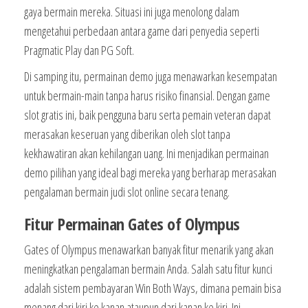
gaya bermain mereka. Situasi ini juga menolong dalam
mengetahui perbedaan antara game dari penyedia seperti
Pragmatic Play dan PG Soft.
Di samping itu, permainan demo juga menawarkan kesempatan
untuk bermain-main tanpa harus risiko finansial. Dengan game
slot gratis ini, baik pengguna baru serta pemain veteran dapat
merasakan keseruan yang diberikan oleh slot tanpa
kekhawatiran akan kehilangan uang. Ini menjadikan permainan
demo pilihan yang ideal bagi mereka yang berharap merasakan
pengalaman bermain judi slot online secara tenang.
Fitur Permainan Gates of Olympus
Gates of Olympus menawarkan banyak fitur menarik yang akan
meningkatkan pengalaman bermain Anda. Salah satu fitur kunci
adalah sistem pembayaran Win Both Ways, dimana pemain bisa
menang dari kiri ke kanan ataupun dari kanan ke kiri. Ini