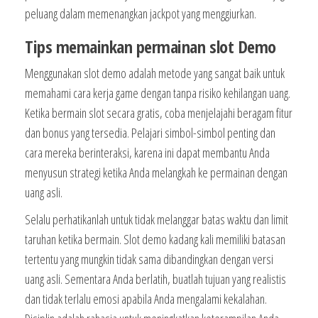
peluang dalam memenangkan jackpot yang menggiurkan.
Tips memainkan permainan slot Demo
Menggunakan slot demo adalah metode yang sangat baik untuk
memahami cara kerja game dengan tanpa risiko kehilangan uang.
Ketika bermain slot secara gratis, coba menjelajahi beragam fitur
dan bonus yang tersedia. Pelajari simbol-simbol penting dan
cara mereka berinteraksi, karena ini dapat membantu Anda
menyusun strategi ketika Anda melangkah ke permainan dengan
uang asli.
Selalu perhatikanlah untuk tidak melanggar batas waktu dan limit
taruhan ketika bermain. Slot demo kadang kali memiliki batasan
tertentu yang mungkin tidak sama dibandingkan dengan versi
uang asli. Sementara Anda berlatih, buatlah tujuan yang realistis
dan tidak terlalu emosi apabila Anda mengalami kekalahan.