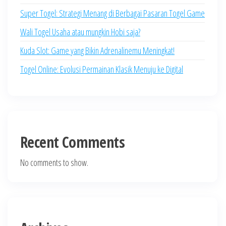
Super Togel: Strategi Menang di Berbagai Pasaran Togel Game
Wali Togel Usaha atau mungkin Hobi saja?
Kuda Slot: Game yang Bikin Adrenalinemu Meningkat!
Togel Online: Evolusi Permainan Klasik Menuju ke Digital
Recent Comments
No comments to show.