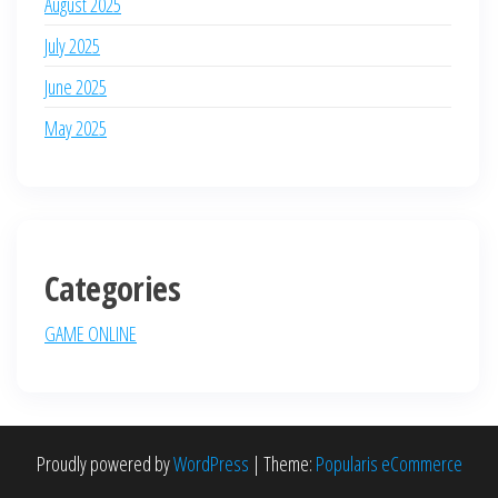
August 2025
July 2025
June 2025
May 2025
Categories
GAME ONLINE
Proudly powered by
WordPress
|
Theme:
Popularis eCommerce