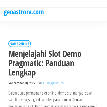
Skip
to
geoastrorv.com
the
content
GAME ONLINE
Menjelajahi Slot Demo
Pragmatic: Panduan
Lengkap
September 30, 2025
By
FOT8EJXJF0M8OV5
Dalam dunia permainan slot online, demo slot menjadi salah
satu fitur yang sangat dicari oleh para pemain. Dengan
menggunakan slot demo, pemain dapat merasakan pengalaman