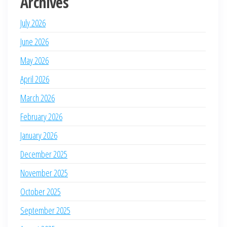
Archives
July 2026
June 2026
May 2026
April 2026
March 2026
February 2026
January 2026
December 2025
November 2025
October 2025
September 2025