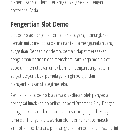
menemukan slot demo terlengkap yang sesuai dengan
preferensi Anda.
Pengertian Slot Demo
Slot demo adalah jenis permainan slot yang memungkinkan
pemain untuk mencoba permainan tanpa menggunakan uang
sungguhan. Dengan slot demo, pemain dapat merasakan
pengalaman bermain dan memahami cara kerja mesin slot
sebelum memutuskan untuk bermain dengan uang nyata. Ini
sangat berguna bagi pemula yang ingin belajar dan
mengembangkan strategi mereka.
Permainan slot demo biasanya disediakan oleh penyedia
perangkat lunak kasino online, seperti Pragmatic Play. Dengan
menggunakan slot demo, pemain bisa menjelajahi berbagai
tema dan fitur yang ditawarkan oleh permainan, termasuk
simbol-simbol khusus, putaran gratis, dan bonus lainnya. Hal ini