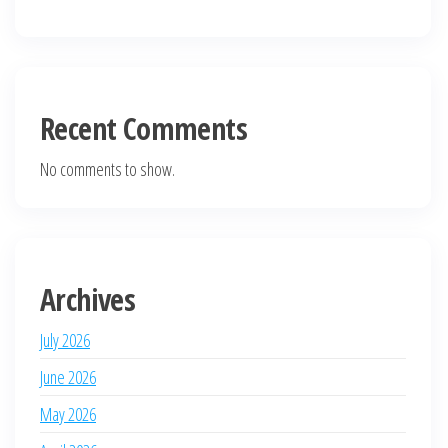
Recent Comments
No comments to show.
Archives
July 2026
June 2026
May 2026