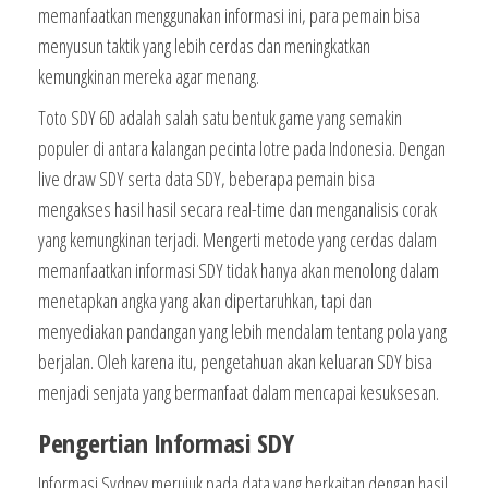
memanfaatkan menggunakan informasi ini, para pemain bisa
menyusun taktik yang lebih cerdas dan meningkatkan
kemungkinan mereka agar menang.
Toto SDY 6D adalah salah satu bentuk game yang semakin
populer di antara kalangan pecinta lotre pada Indonesia. Dengan
live draw SDY serta data SDY, beberapa pemain bisa
mengakses hasil hasil secara real-time dan menganalisis corak
yang kemungkinan terjadi. Mengerti metode yang cerdas dalam
memanfaatkan informasi SDY tidak hanya akan menolong dalam
menetapkan angka yang akan dipertaruhkan, tapi dan
menyediakan pandangan yang lebih mendalam tentang pola yang
berjalan. Oleh karena itu, pengetahuan akan keluaran SDY bisa
menjadi senjata yang bermanfaat dalam mencapai kesuksesan.
Pengertian Informasi SDY
Informasi Sydney merujuk pada data yang berkaitan dengan hasil