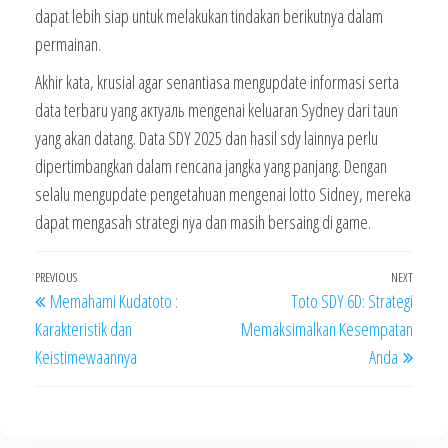
dapat lebih siap untuk melakukan tindakan berikutnya dalam
permainan.
Akhir kata, krusial agar senantiasa mengupdate informasi serta
data terbaru yang актуаль mengenai keluaran Sydney dari taun
yang akan datang. Data SDY 2025 dan hasil sdy lainnya perlu
dipertimbangkan dalam rencana jangka yang panjang. Dengan
selalu mengupdate pengetahuan mengenai lotto Sidney, mereka
dapat mengasah strategi nya dan masih bersaing di game.
Post
Previous
PREVIOUS
NEXT
Next
Memahami Kudatoto :
Toto SDY 6D: Strategi
navigation
Post
Post
Karakteristik dan
Memaksimalkan Kesempatan
Keistimewaannya
Anda