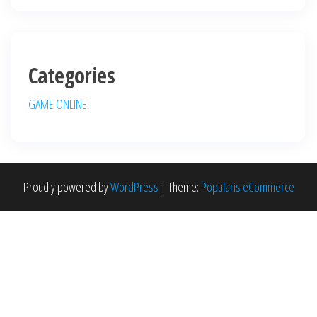
Categories
GAME ONLINE
Proudly powered by
WordPress
|
Theme:
Popularis eCommerce