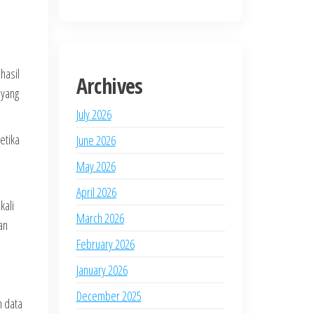
hasil
Archives
 yang
July 2026
etika
June 2026
May 2026
April 2026
kali
March 2026
an
February 2026
January 2026
December 2025
n data