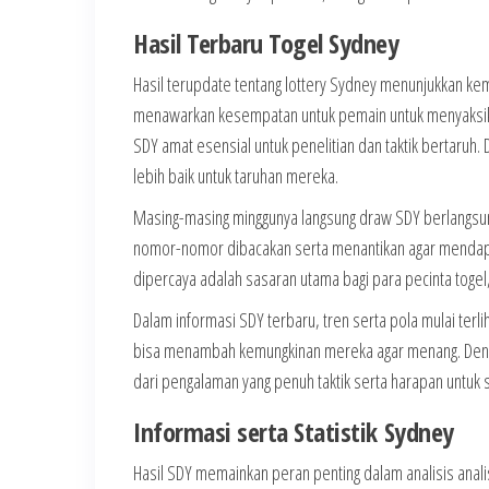
Hasil Terbaru Togel Sydney
Hasil terupdate tentang lottery Sydney menunjukkan ke
menawarkan kesempatan untuk pemain untuk menyaksikan
SDY amat esensial untuk penelitian dan taktik bertaruh
lebih baik untuk taruhan mereka.
Masing-masing minggunya langsung draw SDY berlangsung
nomor-nomor dibacakan serta menantikan agar mendapat
dipercaya adalah sasaran utama bagi para pecinta togel
Dalam informasi SDY terbaru, tren serta pola mulai terli
bisa menambah kemungkinan mereka agar menang. Dengan
dari pengalaman yang penuh taktik serta harapan untuk 
Informasi serta Statistik Sydney
Hasil SDY memainkan peran penting dalam analisis anali