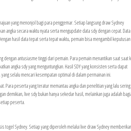
majuan yang menonjol bagi para penggemar. Setiap langsung draw Sydney
 angka secara waktu nyata serta mengupdate data sdy dengan cepat. Data 
. Dengan hasil data tepat serta tepat waktu, pemain bisa mengambil keputusan
 dengan antusiasme tinggi dari pemain. Para pemain menantikan saat saat k
kan angka sdy yang menguntungkan. Hasil SDY yang konsisten serta dapat
, yang selalu mencari kesempatan optimal di dalam permainan ini.
hat. Para peserta yang teratur memantau angka dan penelitian yang lalu sering 
 demikian, live sdy bukan hanya sekedar hasil, melainkan juga adalah bagi
setiap peserta.
sis togel Sydney. Setiap yang diperoleh melalui live draw Sydney memberika