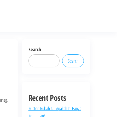
Search
Search
Recent Posts
tunggu
Misteri Rubah 4D: Apakah Ini Hanya
Kebetulan?