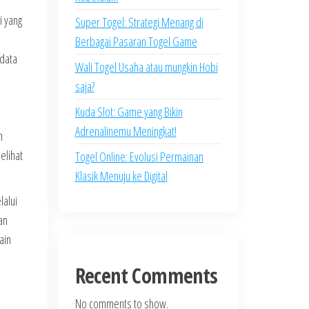
i yang
Super Togel: Strategi Menang di
Berbagai Pasaran Togel Game
 data
Wali Togel Usaha atau mungkin Hobi
saja?
Kuda Slot: Game yang Bikin
Adrenalinemu Meningkat!
n
elihat
Togel Online: Evolusi Permainan
Klasik Menuju ke Digital
lalui
an
ain
Recent Comments
No comments to show.