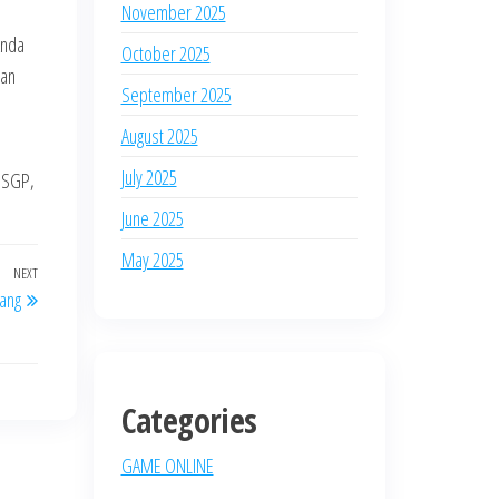
November 2025
Anda
October 2025
kan
September 2025
August 2025
July 2025
 SGP,
June 2025
May 2025
NEXT
Next
ang
Post
Categories
GAME ONLINE