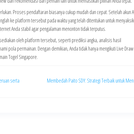
iew dan rekomendasi dari pemain lain untuk memastikan pilihan Anda tepat.
iperlukan. Proses pendaftaran biasanya cukup mudah dan cepat. Setelah akun 
unglah ke platform tersebut pada waktu yang telah ditentukan untuk menyaksi
nternet Anda stabil agar pengalaman menonton tidak terputus.
isediakan oleh platform tersebut, seperti prediksi angka, analisis hasil
mi pola permainan. Dengan demikian, Anda tidak hanya mengikuti Live Draw
main Togel Singapore.
eruan serta
Membedah Paito SDY: Strategi Terbaik untuk Men