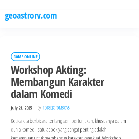
Skip
to
geoastrorv.com
the
content
GAME ONLINE
Workshop Akting:
Membangun Karakter
dalam Komedi
July 21, 2025
By
FOT8EJXJF0M8OV5
Ketika kita berbicara tentang seni pertunjukan, khususnya dalam
dunia komedi, satu aspek yang sangat penting adalah
kemampuan untuk membangun karakter yang kuat. Workshop