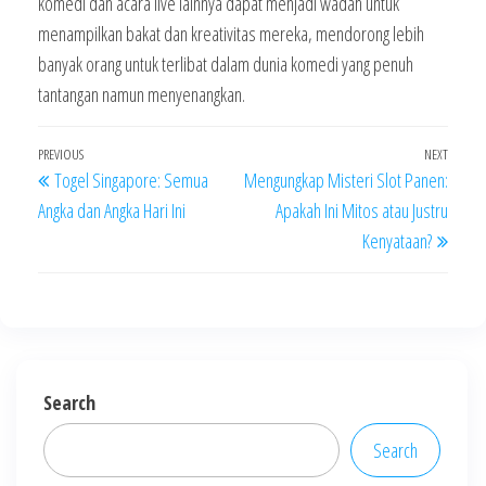
komedi dan acara live lainnya dapat menjadi wadah untuk
menampilkan bakat dan kreativitas mereka, mendorong lebih
banyak orang untuk terlibat dalam dunia komedi yang penuh
tantangan namun menyenangkan.
Post
Previous
PREVIOUS
NEXT
Next
Togel Singapore: Semua
Mengungkap Misteri Slot Panen:
navigation
Post
Post
Angka dan Angka Hari Ini
Apakah Ini Mitos atau Justru
Kenyataan?
Search
Search