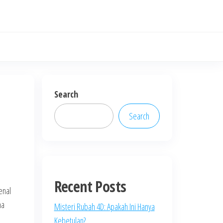
Search
Search
Recent Posts
enal
na
Misteri Rubah 4D: Apakah Ini Hanya
Kebetulan?