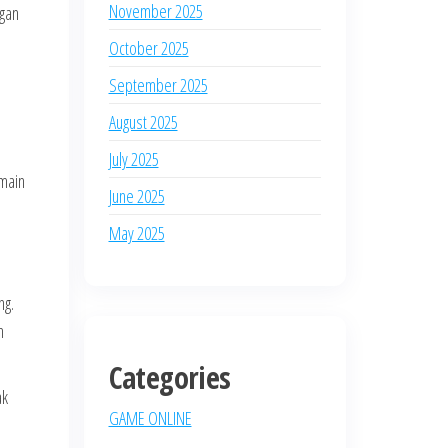
November 2025
ngan
October 2025
September 2025
August 2025
July 2025
emain
June 2025
May 2025
ng.
n
Categories
ak
GAME ONLINE