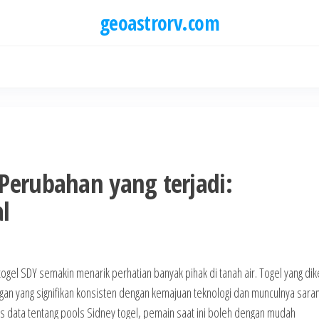
geoastrorv.com
Perubahan yang terjadi:
l
gel SDY semakin menarik perhatian banyak pihak di tanah air. Togel yang dik
an yang signifikan konsisten dengan kemajuan teknologi dan munculnya sara
s data tentang pools Sidney togel, pemain saat ini boleh dengan mudah