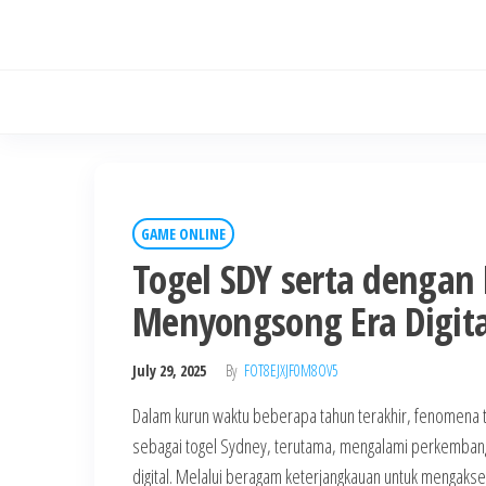
Skip
to
the
content
GAME ONLINE
Togel SDY serta dengan 
Menyongsong Era Digita
July 29, 2025
By
FOT8EJXJF0M8OV5
Dalam kurun waktu beberapa tahun terakhir, fenomena to
sebagai togel Sydney, terutama, mengalami perkembang
digital. Melalui beragam keterjangkauan untuk mengakse