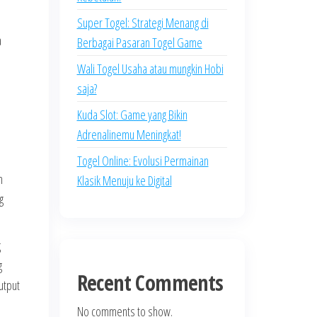
Super Togel: Strategi Menang di
a
Berbagai Pasaran Togel Game
Wali Togel Usaha atau mungkin Hobi
saja?
Kuda Slot: Game yang Bikin
Adrenalinemu Meningkat!
Togel Online: Evolusi Permainan
n
Klasik Menuju ke Digital
g
g
g
Recent Comments
utput
No comments to show.