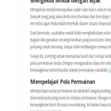
Mengelola Modal dengan Bijak
Mengelola modal merupakan salah satu kunci sukses d
banyak uang yang akan Anda investasikan dan bersikap re
tersebut agar Anda tidak terjebak dalam situasi finansial 
Saat bermain, usahakan untuk tidak menghabiskan selu
bagian dan gunakan strategi taruhan yang konsisten. 
peluang untuk menang, tanpa risiko kehilangan semua m
Selain itu, penting untuk memantau hasil dari setiap t
pola permainan Anda. Dengan menganalisis data terseb
kemungkinan keberhasilan dalam permainan rubah4d.
L
Mempelajari Pola Permainan
Mempelajari pola permainan di rubah4d sangat pentin
mencatat pola yang muncul selama permainan. Dengan m
kemungkinan hasil di masa mendatang. Ini bukan hanya t