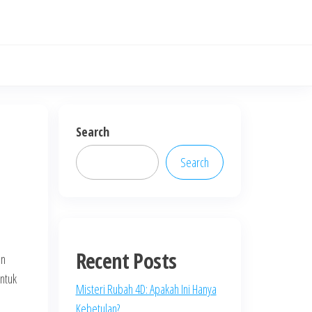
Search
Search
Recent Posts
an
ntuk
Misteri Rubah 4D: Apakah Ini Hanya
Kebetulan?