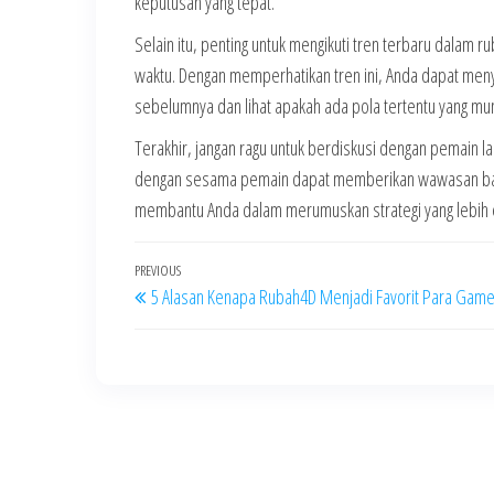
keputusan yang tepat.
Selain itu, penting untuk mengikuti tren terbaru dalam r
waktu. Dengan memperhatikan tren ini, Anda dapat menye
sebelumnya dan lihat apakah ada pola tertentu yang mun
Terakhir, jangan ragu untuk berdiskusi dengan pemain 
dengan sesama pemain dapat memberikan wawasan baru y
membantu Anda dalam merumuskan strategi yang lebih e
Post
Previous
PREVIOUS
5 Alasan Kenapa Rubah4D Menjadi Favorit Para Game
navigation
Post