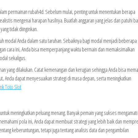
alam permainan rubah4d. Sebelum mulai, penting untuk menentukan berapa
alistis mengenai harapan hasilnya. Buatlah anggaran yang jelas dan patuhi b
yang tidak diinginkan.
ruh modal Anda dalam satu taruhan. Sebaiknya bagi modal menjadi beberapa
Dengan cara ini, Anda bisa memperpanjang waktu bermain dan memaksimalkan
odal sekaligus.
aruhan yang dilakukan. Catat kemenangan dan kerugian sehingga Anda bisa mem
ut, Anda dapat menyesuaikan strategi di masa depan, serta meningkatkan
ink Toto Slot
g untuk meningkatkan peluang menang. Banyak pemain yang sukses mengamati
emahami pola ini, Anda dapat membuat strategi yang lebih baik dan mempre
entang keberuntungan, tetapi juga tentang analisis data dan pengambilan