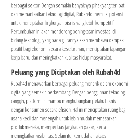
berbagai sektor. Dengan semakin banyaknya pihak yang terlibat
dan memanfaatkan teknologi digital, Rubah4d memiliki potensi
untuk menciptakan lingkungan bisnis yang lebih kompetitif.
Pertumbuhan ini akan mendorong peningkatan investasi di
bidang teknologi, yang pada gilirannya akan membawa dampak
positif bagi ekonomi secara keseluruhan, menciptakan lapangan
kerja baru, dan meningkatkan kualitas hidup masyarakat.
Peluang yang Diciptakan oleh Rubah4d
Rubah4d menawarkan berbagai peluang menarik dalam ekonomi
digital yang semakin berkembang. Dengan penggunaan teknologi
canggih, platform ini mampu menghubungkan pelaku bisnis
dengan konsumen secara efisien. Hal ini menciptakan ruang bagi
usaha kecil dan menengah untuk lebih mudah memasarkan
produk mereka, memperluas jangkauan pasar, serta
meningkatkan visibilitas. Selain itu, kemudahan akses