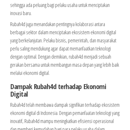
sehingga ada peluang bagi pelaku usaha untuk menciptakan
inovasi baru.
Rubah4d juga menandakan pentingnya kolaborasi antara
berbagai sektor dalam menciptakan ekosistem ekonomi digital
yang berkelanjutan. Pelaku bisnis, pemerintah, dan masyarakat
perlu saling mendukung agar dapat memanfaatkan teknologi
dengan optimal. Dengan demikian, rubah4d menjadi sebuah
gerakan bersama untuk membangun masa depan yang lebih baik
melalui ekonomi digital.
Dampak Rubah4d terhadap Ekonomi
Digital
Rubah4d telah membawa dampak signifikan terhadap ekosistem
ekonomi digital di Indonesia. Dengan pemanfaatan teknologi yang
inovatif, Rubah4d mampu meningkatkan efisiensi operasional
dan memberi kemudahan bagi para pelaku usaha dalam