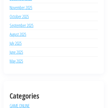
November 2025
October 2025
September 2025
August 2025
July 2025
June 2025
May 2025
Categories
GAME ONLINE