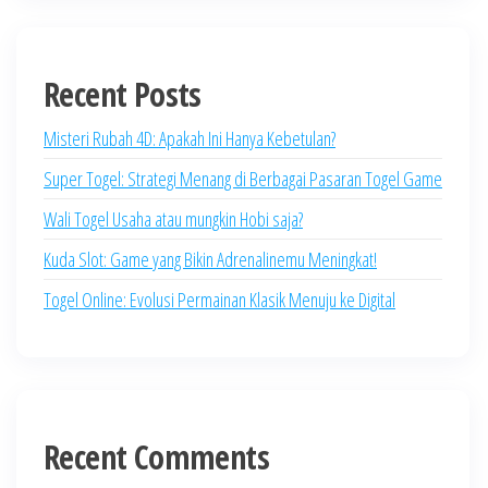
Recent Posts
Misteri Rubah 4D: Apakah Ini Hanya Kebetulan?
Super Togel: Strategi Menang di Berbagai Pasaran Togel Game
Wali Togel Usaha atau mungkin Hobi saja?
Kuda Slot: Game yang Bikin Adrenalinemu Meningkat!
Togel Online: Evolusi Permainan Klasik Menuju ke Digital
Recent Comments