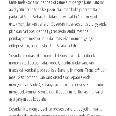
Untuk melaksanakan deposit di game slot dengan Dana, langkah
awal yaitu harus Anda kerjakan ialah membuka program Dana
pada alat Anda. Sebagai catatan bahwa saldo Anda mencukupi
untuk menjalankan transfer. Sesudah itu, akses situs slot yg Anda
pilih dan cari opsi deposit yg tersedia. Ambil metode
pembayaran melalui Dana dan masukkan nominal yg ingin
didepositkan, baik itu slot dana 5k atau lebih.
Sesudah memasukkan nominal deposit, kita akan diberikan
nomor virtual account atau kode QR untuk melaksanakan
transaksi. Kembali pada aplikasi Dana, pilih menu "Transfer" dan
masukkan nomor tujuan yang disediakan. Apabila Anda
menggunakan kode QR, hanya pindai untuk proses. Harap untuk
mengecek kembali semua detail sebelum konfirmasi transaksi
agar jangan ada kesalahan.
Sesudah kita menyelesaikan proses transfer, segelintir waktu