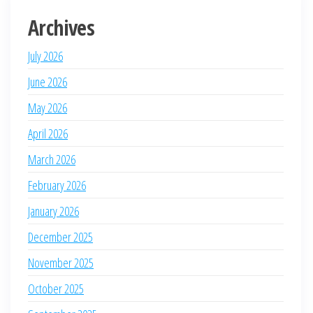
Archives
July 2026
June 2026
May 2026
April 2026
March 2026
February 2026
January 2026
December 2025
November 2025
October 2025