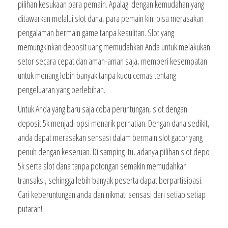
pilihan kesukaan para pemain. Apalagi dengan kemudahan yang
ditawarkan melalui slot dana, para pemain kini bisa merasakan
pengalaman bermain game tanpa kesulitan. Slot yang
memungkinkan deposit uang memudahkan Anda untuk melakukan
setor secara cepat dan aman-aman saja, memberi kesempatan
untuk menang lebih banyak tanpa kudu cemas tentang
pengeluaran yang berlebihan.
Untuk Anda yang baru saja coba peruntungan, slot dengan
deposit 5k menjadi opsi menarik perhatian. Dengan dana sedikit,
anda dapat merasakan sensasi dalam bermain slot gacor yang
penuh dengan keseruan. Di samping itu, adanya pilihan slot depo
5k serta slot dana tanpa potongan semakin memudahkan
transaksi, sehingga lebih banyak peserta dapat berpartisipasi.
Cari keberuntungan anda dan nikmati sensasi dari setiap setiap
putaran!