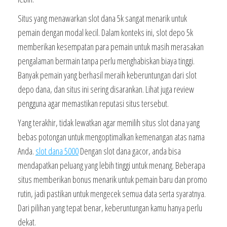
Situs yang menawarkan slot dana 5k sangat menarik untuk
pemain dengan modal kecil. Dalam konteks ini, slot depo 5k
memberikan kesempatan para pemain untuk masih merasakan
pengalaman bermain tanpa perlu menghabiskan biaya tinggi.
Banyak pemain yang berhasil meraih keberuntungan dari slot
depo dana, dan situs ini sering disarankan. Lihat juga review
pengguna agar memastikan reputasi situs tersebut.
Yang terakhir, tidak lewatkan agar memilih situs slot dana yang
bebas potongan untuk mengoptimalkan kemenangan atas nama
Anda.
slot dana 5000
Dengan slot dana gacor, anda bisa
mendapatkan peluang yang lebih tinggi untuk menang. Beberapa
situs memberikan bonus menarik untuk pemain baru dan promo
rutin, jadi pastikan untuk mengecek semua data serta syaratnya.
Dari pilihan yang tepat benar, keberuntungan kamu hanya perlu
dekat.