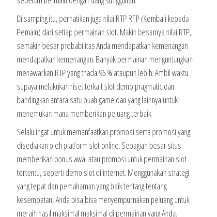
sebelum bermain dengan uang sungguhan.
Di samping itu, perhatikan juga nilai RTP RTP (Kembali kepada
Pemain) dari setiap permainan slot. Makin besarnya nilai RTP,
semakin besar probabilitas Anda mendapatkan kemenangan
mendapatkan kemenangan. Banyak permainan menguntungkan
menawarkan RTP yang tnada 96 % ataupun lebih. Ambil waktu
supaya melakukan riset terkait slot demo pragmatic dan
bandingkan antara satu buah game dan yang lainnya untuk
menemukan mana memberikan peluang terbaik.
Selalu ingat untuk memanfaatkan promosi serta promosi yang
disediakan oleh platform slot online. Sebagian besar situs
memberikan bonus awal atau promosi untuk permainan slot
tertentu, seperti demo slot di internet. Menggunakan strategi
yang tepat dan pemahaman yang baik tentang tentang
kesempatan, Anda bisa bisa menyempurnakan peluang untuk
meraih hasil maksimal maksimal di permainan yang Anda.