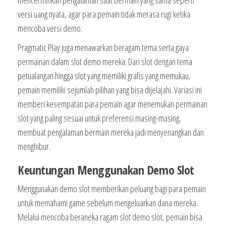
mencerminkan pengalaman saat bermain yang sama seperti
versi uang nyata, agar para pemain tidak merasa rugi ketika
mencoba versi demo.
Pragmatic Play juga menawarkan beragam tema serta gaya
permainan dalam slot demo mereka. Dari slot dengan tema
petualangan hingga slot yang memiliki grafis yang memukau,
pemain memiliki sejumlah pilihan yang bisa dijelajahi. Variasi ini
memberi kesempatan para pemain agar menemukan permainan
slot yang paling sesuai untuk preferensi masing-masing,
membuat pengalaman bermain mereka jadi menyenangkan dan
menghibur.
Keuntungan Menggunakan Demo Slot
Menggunakan demo slot memberikan peluang bagi para pemain
untuk memahami game sebelum mengeluarkan dana mereka.
Melalui mencoba beraneka ragam slot demo slot, pemain bisa