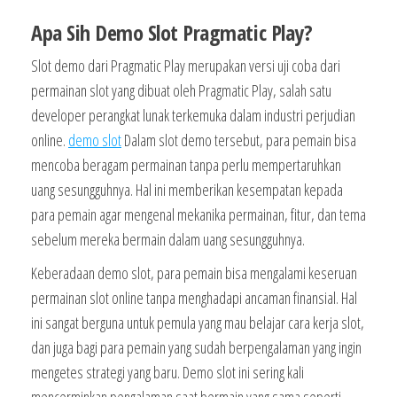
Apa Sih Demo Slot Pragmatic Play?
Slot demo dari Pragmatic Play merupakan versi uji coba dari
permainan slot yang dibuat oleh Pragmatic Play, salah satu
developer perangkat lunak terkemuka dalam industri perjudian
online.
demo slot
Dalam slot demo tersebut, para pemain bisa
mencoba beragam permainan tanpa perlu mempertaruhkan
uang sesungguhnya. Hal ini memberikan kesempatan kepada
para pemain agar mengenal mekanika permainan, fitur, dan tema
sebelum mereka bermain dalam uang sesungguhnya.
Keberadaan demo slot, para pemain bisa mengalami keseruan
permainan slot online tanpa menghadapi ancaman finansial. Hal
ini sangat berguna untuk pemula yang mau belajar cara kerja slot,
dan juga bagi para pemain yang sudah berpengalaman yang ingin
mengetes strategi yang baru. Demo slot ini sering kali