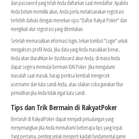
dan password yang telah Anda daftarkan saat mendaftar. Apabila
Anda belum memiliki akun, Anda perlu melaksanakan registrasi
terlebih dahulu dengan menekan opsi "Daftar Rakyat Poker" dan
mengikuti alur registrasi yang ditentukan.
Setelah memasukkan informasi login, tekan tombol "Login" untuk
mengakses profil Anda. Jika data yang Anda masukkan benar,
Anda akan diarahkan ke dashboard akun Anda, di mana Anda
dapat segera memulai bermain IDN Poker. Jika mengalami
masalah saat masuk, harap periksa kembali mengecek
username dan kata sandi Anda, atau silakan coba gunakan fitur
pemulihan jika Anda tidak ingat kata sandi.
Tips dan Trik Bermain di RakyatPoker
Bertaruh di RakyatPoker dapat menjadi petualangan yang
menyenangkan jika Anda memahami beberapa tips yang tepat.
Yang pertama, penting untuk mengerti kaidah fundamental game