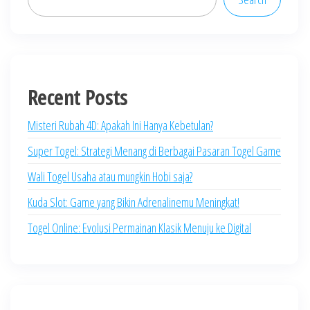
Recent Posts
Misteri Rubah 4D: Apakah Ini Hanya Kebetulan?
Super Togel: Strategi Menang di Berbagai Pasaran Togel Game
Wali Togel Usaha atau mungkin Hobi saja?
Kuda Slot: Game yang Bikin Adrenalinemu Meningkat!
Togel Online: Evolusi Permainan Klasik Menuju ke Digital