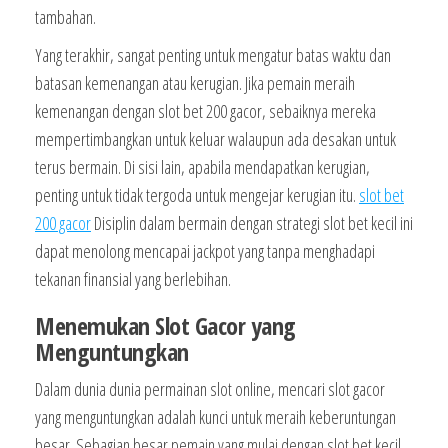
tambahan.
Yang terakhir, sangat penting untuk mengatur batas waktu dan
batasan kemenangan atau kerugian. Jika pemain meraih
kemenangan dengan slot bet 200 gacor, sebaiknya mereka
mempertimbangkan untuk keluar walaupun ada desakan untuk
terus bermain. Di sisi lain, apabila mendapatkan kerugian,
penting untuk tidak tergoda untuk mengejar kerugian itu.
slot bet
200 gacor
Disiplin dalam bermain dengan strategi slot bet kecil ini
dapat menolong mencapai jackpot yang tanpa menghadapi
tekanan finansial yang berlebihan.
Menemukan Slot Gacor yang
Menguntungkan
Dalam dunia dunia permainan slot online, mencari slot gacor
yang menguntungkan adalah kunci untuk meraih keberuntungan
besar. Sebagian besar pemain yang mulai dengan slot bet kecil,