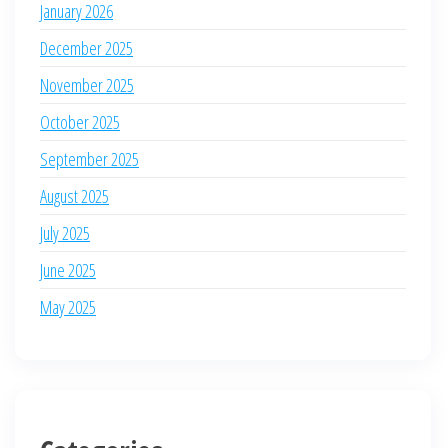
January 2026
December 2025
November 2025
October 2025
September 2025
August 2025
July 2025
June 2025
May 2025