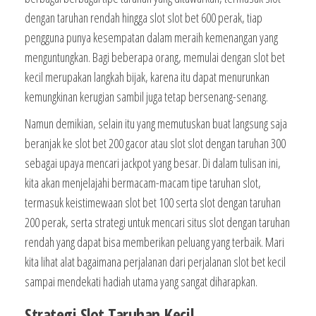
dengan taruhan rendah hingga slot slot bet 600 perak, tiap
pengguna punya kesempatan dalam meraih kemenangan yang
menguntungkan. Bagi beberapa orang, memulai dengan slot bet
kecil merupakan langkah bijak, karena itu dapat menurunkan
kemungkinan kerugian sambil juga tetap bersenang-senang.
Namun demikian, selain itu yang memutuskan buat langsung saja
beranjak ke slot bet 200 gacor atau slot slot dengan taruhan 300
sebagai upaya mencari jackpot yang besar. Di dalam tulisan ini,
kita akan menjelajahi bermacam-macam tipe taruhan slot,
termasuk keistimewaan slot bet 100 serta slot dengan taruhan
200 perak, serta strategi untuk mencari situs slot dengan taruhan
rendah yang dapat bisa memberikan peluang yang terbaik. Mari
kita lihat alat bagaimana perjalanan dari perjalanan slot bet kecil
sampai mendekati hadiah utama yang sangat diharapkan.
Strategi Slot Taruhan Kecil