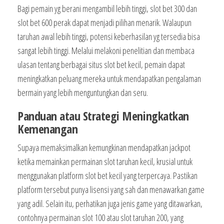
Bagi pemain yg berani mengambil lebih tinggi, slot bet 300 dan
slot bet 600 perak dapat menjadi pilihan menarik. Walaupun
taruhan awal lebih tinggi, potensi keberhasilan yg tersedia bisa
sangat lebih tinggi. Melalui melakoni penelitian dan membaca
ulasan tentang berbagai situs slot bet kecil, pemain dapat
meningkatkan peluang mereka untuk mendapatkan pengalaman
bermain yang lebih menguntungkan dan seru.
Panduan atau Strategi Meningkatkan
Kemenangan
Supaya memaksimalkan kemungkinan mendapatkan jackpot
ketika memainkan permainan slot taruhan kecil, krusial untuk
menggunakan platform slot bet kecil yang terpercaya. Pastikan
platform tersebut punya lisensi yang sah dan menawarkan game
yang adil. Selain itu, perhatikan juga jenis game yang ditawarkan,
contohnya permainan slot 100 atau slot taruhan 200, yang