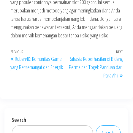
yang populer contohnya permainan slot 200 gacor. Ini semua
merupakan menjadi metode yang agar meningkatkan dana Anda
tanpa harus harus membelanjakan uang lebih dana. Dengan cara
menggunakan penawaran tersebut, Anda menggandakan peluang
dalam meraih kemenangan besar tanpa risiko yang risiko.
Post
Previous
PREVIOUS
NEXT
Next
Rubah4D: Komunitas Game
Rahasia Keberhasilan di Bidang
navigation
Post
Post
yang Bersemangat dan Energik
Permainan Togel: Panduan dari
Para Ahli
Search
Search