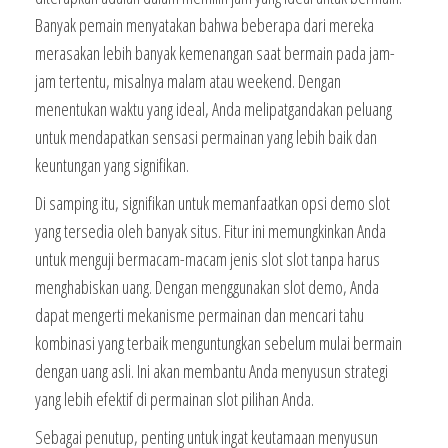
Banyak pemain menyatakan bahwa beberapa dari mereka
merasakan lebih banyak kemenangan saat bermain pada jam-
jam tertentu, misalnya malam atau weekend. Dengan
menentukan waktu yang ideal, Anda melipatgandakan peluang
untuk mendapatkan sensasi permainan yang lebih baik dan
keuntungan yang signifikan.
Di samping itu, signifikan untuk memanfaatkan opsi demo slot
yang tersedia oleh banyak situs. Fitur ini memungkinkan Anda
untuk menguji bermacam-macam jenis slot slot tanpa harus
menghabiskan uang. Dengan menggunakan slot demo, Anda
dapat mengerti mekanisme permainan dan mencari tahu
kombinasi yang terbaik menguntungkan sebelum mulai bermain
dengan uang asli. Ini akan membantu Anda menyusun strategi
yang lebih efektif di permainan slot pilihan Anda.
Sebagai penutup, penting untuk ingat keutamaan menyusun