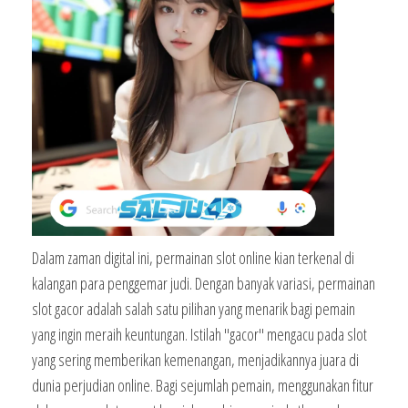
Dalam zaman digital ini, permainan slot online kian terkenal di
kalangan para penggemar judi. Dengan banyak variasi, permainan
slot gacor adalah salah satu pilihan yang menarik bagi pemain
yang ingin meraih keuntungan. Istilah "gacor" mengacu pada slot
yang sering memberikan kemenangan, menjadikannya juara di
dunia perjudian online. Bagi sejumlah pemain, menggunakan fitur