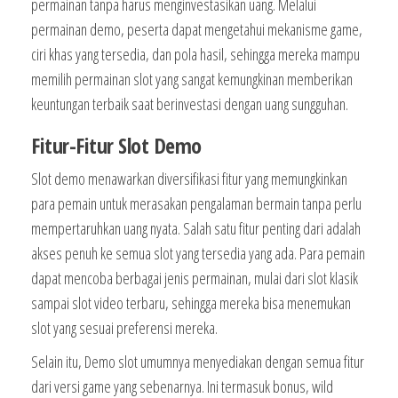
permainan tanpa harus menginvestasikan uang. Melalui
permainan demo, peserta dapat mengetahui mekanisme game,
ciri khas yang tersedia, dan pola hasil, sehingga mereka mampu
memilih permainan slot yang sangat kemungkinan memberikan
keuntungan terbaik saat berinvestasi dengan uang sungguhan.
Fitur-Fitur Slot Demo
Slot demo menawarkan diversifikasi fitur yang memungkinkan
para pemain untuk merasakan pengalaman bermain tanpa perlu
mempertaruhkan uang nyata. Salah satu fitur penting dari adalah
akses penuh ke semua slot yang tersedia yang ada. Para pemain
dapat mencoba berbagai jenis permainan, mulai dari slot klasik
sampai slot video terbaru, sehingga mereka bisa menemukan
slot yang sesuai preferensi mereka.
Selain itu, Demo slot umumnya menyediakan dengan semua fitur
dari versi game yang sebenarnya. Ini termasuk bonus, wild