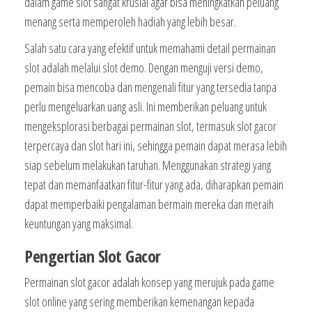
dalam game slot sangat krusial agar bisa meningkatkan peluang
menang serta memperoleh hadiah yang lebih besar.
Salah satu cara yang efektif untuk memahami detail permainan
slot adalah melalui slot demo. Dengan menguji versi demo,
pemain bisa mencoba dan mengenali fitur yang tersedia tanpa
perlu mengeluarkan uang asli. Ini memberikan peluang untuk
mengeksplorasi berbagai permainan slot, termasuk slot gacor
terpercaya dan slot hari ini, sehingga pemain dapat merasa lebih
siap sebelum melakukan taruhan. Menggunakan strategi yang
tepat dan memanfaatkan fitur-fitur yang ada, diharapkan pemain
dapat memperbaiki pengalaman bermain mereka dan meraih
keuntungan yang maksimal.
Pengertian Slot Gacor
Permainan slot gacor adalah konsep yang merujuk pada game
slot online yang sering memberikan kemenangan kepada