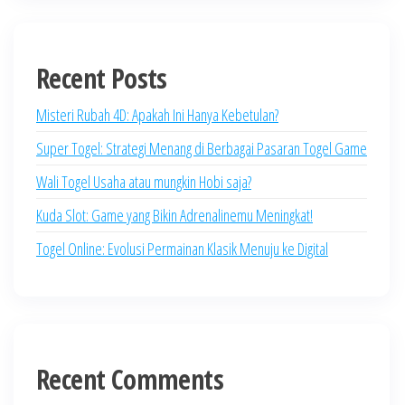
Recent Posts
Misteri Rubah 4D: Apakah Ini Hanya Kebetulan?
Super Togel: Strategi Menang di Berbagai Pasaran Togel Game
Wali Togel Usaha atau mungkin Hobi saja?
Kuda Slot: Game yang Bikin Adrenalinemu Meningkat!
Togel Online: Evolusi Permainan Klasik Menuju ke Digital
Recent Comments