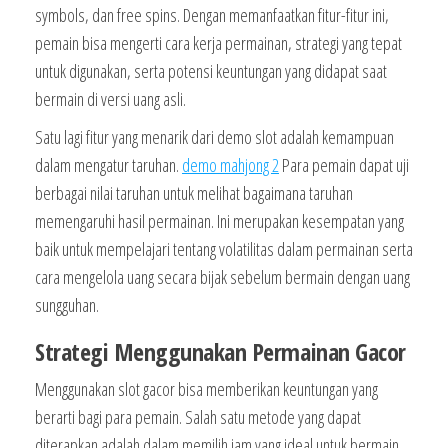
symbols, dan free spins. Dengan memanfaatkan fitur-fitur ini,
pemain bisa mengerti cara kerja permainan, strategi yang tepat
untuk digunakan, serta potensi keuntungan yang didapat saat
bermain di versi uang asli.
Satu lagi fitur yang menarik dari demo slot adalah kemampuan
dalam mengatur taruhan.
demo mahjong 2
Para pemain dapat uji
berbagai nilai taruhan untuk melihat bagaimana taruhan
memengaruhi hasil permainan. Ini merupakan kesempatan yang
baik untuk mempelajari tentang volatilitas dalam permainan serta
cara mengelola uang secara bijak sebelum bermain dengan uang
sungguhan.
Strategi Menggunakan Permainan Gacor
Menggunakan slot gacor bisa memberikan keuntungan yang
berarti bagi para pemain. Salah satu metode yang dapat
diterapkan adalah dalam memilih jam yang ideal untuk bermain.