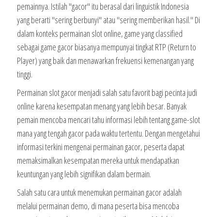
pemainnya. Istilah "gacor" itu berasal dari linguistik Indonesia
yang berarti "sering berbunyi" atau "sering memberikan hasil." Di
dalam konteks permainan slot online, game yang classified
sebagai game gacor biasanya mempunyai tingkat RTP (Return to
Player) yang baik dan menawarkan frekuensi kemenangan yang
tinggi.
Permainan slot gacor menjadi salah satu favorit bagi pecinta judi
online karena kesempatan menang yang lebih besar. Banyak
pemain mencoba mencari tahu informasi lebih tentang game-slot
mana yang tengah gacor pada waktu tertentu. Dengan mengetahui
informasi terkini mengenai permainan gacor, peserta dapat
memaksimalkan kesempatan mereka untuk mendapatkan
keuntungan yang lebih signifikan dalam bermain.
Salah satu cara untuk menemukan permainan gacor adalah
melalui permainan demo, di mana peserta bisa mencoba