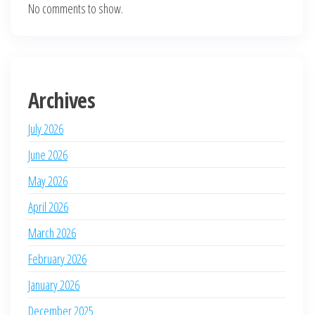
No comments to show.
Archives
July 2026
June 2026
May 2026
April 2026
March 2026
February 2026
January 2026
December 2025