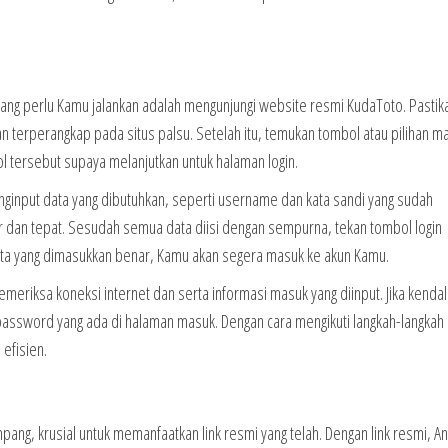
yang perlu Kamu jalankan adalah mengunjungi website resmi KudaToto. Pastik
 terperangkap pada situs palsu. Setelah itu, temukan tombol atau pilihan m
ol tersebut supaya melanjutkan untuk halaman login.
input data yang dibutuhkan, seperti username dan kata sandi yang sudah
ar dan tepat. Sesudah semua data diisi dengan sempurna, tekan tombol login
ata yang dimasukkan benar, Kamu akan segera masuk ke akun Kamu.
emeriksa koneksi internet dan serta informasi masuk yang diinput. Jika kenda
password yang ada di halaman masuk. Dengan cara mengikuti langkah-langkah i
efisien.
ng, krusial untuk memanfaatkan link resmi yang telah. Dengan link resmi, A