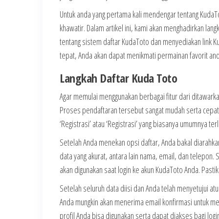
Untuk anda yang pertama kali mendengar tentang KudaTot
khawatir. Dalam artikel ini, kami akan menghadirkan l
tentang sistem daftar KudaToto dan menyediakan link
tepat, Anda akan dapat menikmati permainan favorit and
Langkah Daftar Kuda Toto
Agar memulai menggunakan berbagai fitur dari ditawarkan
Proses pendaftaran tersebut sangat mudah serta cepat.
‘Registrasi’ atau ‘Registrasi’ yang biasanya umumnya ter
Setelah Anda menekan opsi daftar, Anda bakal diarahka
data yang akurat, antara lain nama, email, dan telepon.
akan digunakan saat login ke akun KudaToto Anda. Past
Setelah seluruh data diisi dan Anda telah menyetujui atu
Anda mungkin akan menerima email konfirmasi untuk men
profil Anda bisa digunakan serta dapat diakses bagi lo