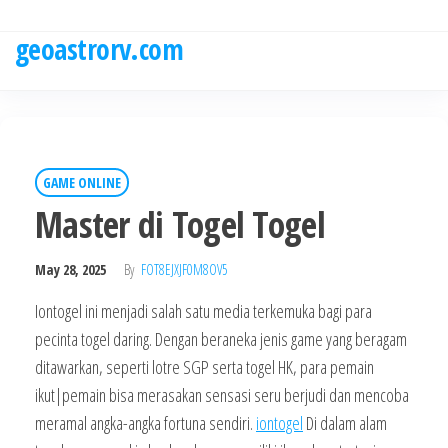
Skip
to
geoastrorv.com
the
content
GAME ONLINE
Master di Togel Togel
May 28, 2025
By
FOT8EJXJF0M8OV5
Iontogel ini menjadi salah satu media terkemuka bagi para
pecinta togel daring. Dengan beraneka jenis game yang beragam
ditawarkan, seperti lotre SGP serta togel HK, para pemain
ikut|pemain bisa merasakan sensasi seru berjudi dan mencoba
meramal angka-angka fortuna sendiri.
iontogel
Di dalam alam