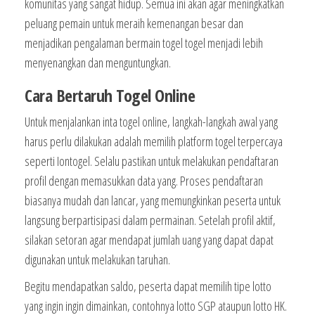
komunitas yang sangat hidup. Semua ini akan agar meningkatkan
peluang pemain untuk meraih kemenangan besar dan
menjadikan pengalaman bermain togel togel menjadi lebih
menyenangkan dan menguntungkan.
Cara Bertaruh Togel Online
Untuk menjalankan inta togel online, langkah-langkah awal yang
harus perlu dilakukan adalah memilih platform togel terpercaya
seperti Iontogel. Selalu pastikan untuk melakukan pendaftaran
profil dengan memasukkan data yang. Proses pendaftaran
biasanya mudah dan lancar, yang memungkinkan peserta untuk
langsung berpartisipasi dalam permainan. Setelah profil aktif,
silakan setoran agar mendapat jumlah uang yang dapat dapat
digunakan untuk melakukan taruhan.
Begitu mendapatkan saldo, peserta dapat memilih tipe lotto
yang ingin ingin dimainkan, contohnya lotto SGP ataupun lotto HK.