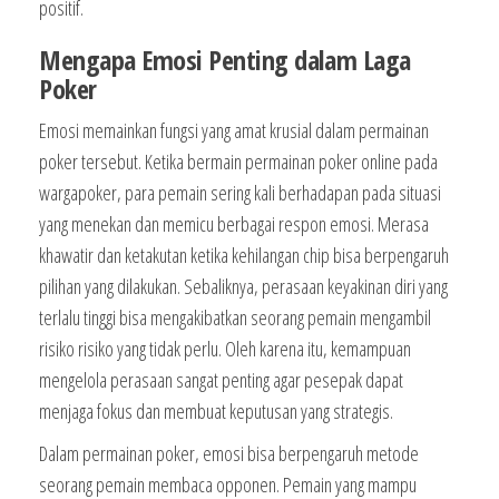
positif.
Mengapa Emosi Penting dalam Laga
Poker
Emosi memainkan fungsi yang amat krusial dalam permainan
poker tersebut. Ketika bermain permainan poker online pada
wargapoker, para pemain sering kali berhadapan pada situasi
yang menekan dan memicu berbagai respon emosi. Merasa
khawatir dan ketakutan ketika kehilangan chip bisa berpengaruh
pilihan yang dilakukan. Sebaliknya, perasaan keyakinan diri yang
terlalu tinggi bisa mengakibatkan seorang pemain mengambil
risiko risiko yang tidak perlu. Oleh karena itu, kemampuan
mengelola perasaan sangat penting agar pesepak dapat
menjaga fokus dan membuat keputusan yang strategis.
Dalam permainan poker, emosi bisa berpengaruh metode
seorang pemain membaca opponen. Pemain yang mampu