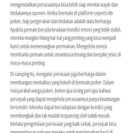
mengendalikan perasaannya bisa lebih siap menilai wajah dan
tindakannya oponen. Ketika bermain di platform seperti idn
poker, tiap pergerakan dan tindakan adalah data berharga.
Apabila pemain berada keadaan kondisi emosi yang tidak stabil,
mereka mungkin hilang hal-hal yang penting yang bisa menjadi
kunci untuk memenangkan permainan. Mengelola emosi
membantu pemain untuk senantiasa tenang dan berpikir jelas di
masa-masa penting.
Di samping itu, mengatur perasaan juga berharga dalam
membangun mentalitas yang kokoh di bermain poker. Dalam
masyarakat warga poker, beberapa orang percaya bahwa
pesepak yang dapat mengelola perasaannya punya keuntungan
tersendiri. Mereka dapat beradaptasi dengan kondisi yang
membengkak dan tak mudah terpancing oleh taktik musuh.
Melalui pengelolaan perasaan yang baik sekali, pesepak bisa
memperbesar peluang mereka untuk mendapatkan hasil di