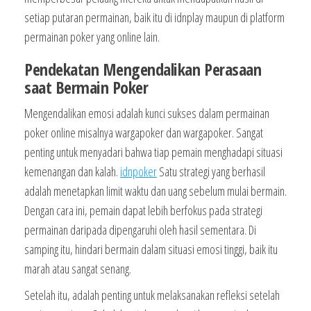
setiap putaran permainan, baik itu di idnplay maupun di platform
permainan poker yang online lain.
Pendekatan Mengendalikan Perasaan
saat Bermain Poker
Mengendalikan emosi adalah kunci sukses dalam permainan
poker online misalnya wargapoker dan wargapoker. Sangat
penting untuk menyadari bahwa tiap pemain menghadapi situasi
kemenangan dan kalah.
idnpoker
Satu strategi yang berhasil
adalah menetapkan limit waktu dan uang sebelum mulai bermain.
Dengan cara ini, pemain dapat lebih berfokus pada strategi
permainan daripada dipengaruhi oleh hasil sementara. Di
samping itu, hindari bermain dalam situasi emosi tinggi, baik itu
marah atau sangat senang.
Setelah itu, adalah penting untuk melaksanakan refleksi setelah