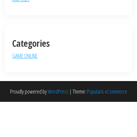
Categories
GAME ONLINE
Proudly powered by
WordPress
|
Theme:
Popularis eCommerce