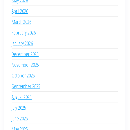
May 2026
April 2026
March 2026
February 2026
January 2026
December 2025
November 2025
October 2025
September 2025
August 2025
July 2025
June 2025
May 2025