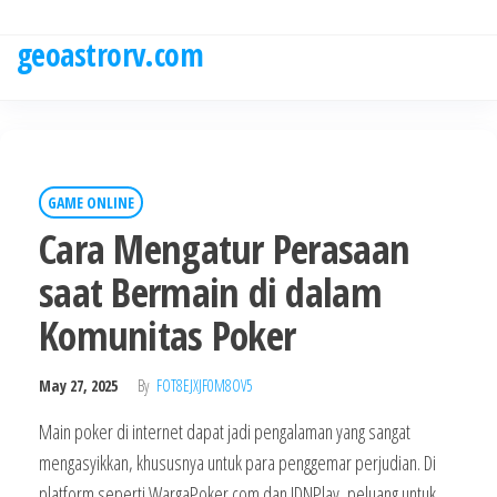
Skip
to
geoastrorv.com
the
content
GAME ONLINE
Cara Mengatur Perasaan
saat Bermain di dalam
Komunitas Poker
May 27, 2025
By
FOT8EJXJF0M8OV5
Main poker di internet dapat jadi pengalaman yang sangat
mengasyikkan, khususnya untuk para penggemar perjudian. Di
platform seperti WargaPoker.com dan IDNPlay, peluang untuk